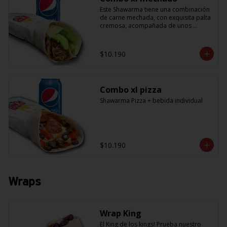
Este Shawarma tiene una combinación 
de carne mechada, con exquisita palta 
cremosa, acompañada de unos 
sabrosos pimentones y obvio la 
cebolla que no puede faltar! Con una 
salsa imperdible de cilantro! Sabores 
$10.190
que te harán subir al cielo y bajar por 
másss !! (+ refrescante bebida de 
350cc)
Combo xl pizza
Shawarma Pizza + bebida individual
$10.190
Wraps
Wrap King
El King de los kings! Prueba nuestro 