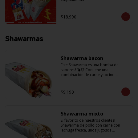
$18.990
Shawarmas
Shawarma bacon
Este Shawarma es una bomba de 
sabores! 💣💥 Contiene una 
combinación de carne y tocino 
acompañado de cebolla, tomatitos 
jugosos, queso fundido y la exquisita 
salsa BBQ
$9.190
Shawarma mixto
El favorito de nuestros clientes! 
Shawarma de pollo con carne con 
lechuga fresca, unos jugosos 
tomatitos, cebolla morada y salsa en 