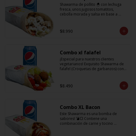
Shawarma de pollito 🐣 con lechuga 
fresca, unos jugosos tomatitos, 
cebolla morada y salsa en base a 
lactonesa  + refrescante bebida de 350 
cc
$8.990
Combo xl falafel
¡Especial para nuestros clientes 
vegetarianos! Exquisito Shawarma de 
falafel (Croquetas de garbanzos) con 
lechuga fresca, tomatitos jugosos, 
cebolla morada y salsa en base a 
lactonesa  +  refrescante bebida 350 cc
$8.490
Combo XL Bacon
Este Shawarma es una bomba de 
sabores! 💣💥 Contiene una 
combinación de carne y tocino 
acompañado de cebolla, tomatitos 
jugosos, queso fundido y la exquisita 