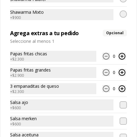
3 Burger a elección + bebida de 1.5 L

Holy Burger, Doble Mac, Bacon Burger, 
Shawarma Mixto
Cheese Burger, Chicken Burger
+
$900
$20.190
Agrega extras a tu pedido
Opcional
Seleccione al menos 1
Super Promo
Papas fritas chicas
0
2 Burgers a elección + 4 empanaditas 
+
$2.300
de queso + 2 papas fritas

Holy Burger, Doble Mac, Bacon Burger, 
Papas fritas grandes
Cheese Burger, Chicken Burger
0
+
$2.900
$17.790
3 empanaditas de queso
0
+
$2.300
Salsa ajo
TRIO PERFECTO
+
$600
Tres Clasic Burger a elección 
acompañado de papas fritas con 
Salsa merken
queso cheddar, tocino crujiente y 
+
$600
ciboulette

Holy Burger, Doble Mac, Bacon Burger, 
Salsa aceituna
Cheese Burger, Chicken Burger