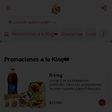
Abrir menu de navegación
Logi
¿Dónde quieres pedir?
Promociones a lo King👑
Shawarmas
Combos Sha
Promociones a lo King👑
El king
Escoge 3 de tus shawarmas 
preferidos, estos irán acompañados 
de unas crujientes papas fritas para 
compartir y 6 empanaditas de queso + 
una bebida de 1.5L. (Promoción no 
acumulable con otras promociones) 
$23.490
(cada agregado adicional 
corresponde a 1 shawarma, debe 