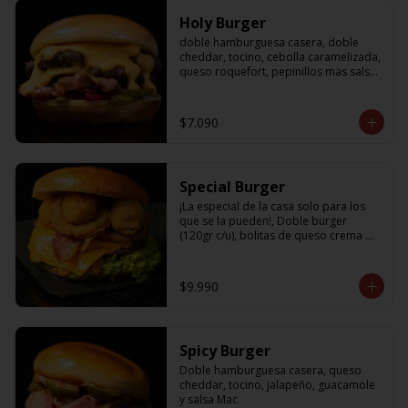
Holy Burger
doble hamburguesa casera, doble 
cheddar, tocino, cebolla caramelizada, 
queso roquefort, pepinillos mas salsa 
bbq
$7.090
Special Burger
¡La especial de la casa solo para los 
que se la pueden!, Doble burger 
(120gr c/u), bolitas de queso crema 
con jalapeño, aros de cebolla fritos, 
palta, tocino, cheddar y nuestra salsa 
holy
$9.990
Spicy Burger
Doble hamburguesa casera, queso 
cheddar, tocino, jalapeño, guacamole 
y salsa Mac