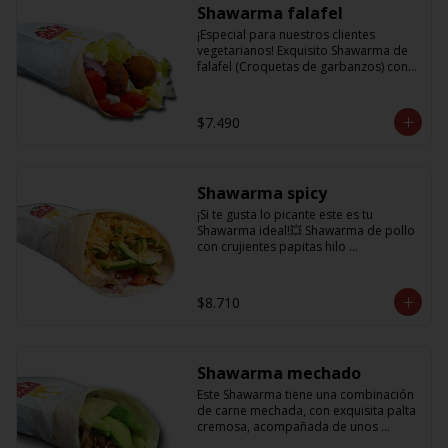
Shawarma falafel
¡Especial para nuestros clientes 
vegetarianos! Exquisito Shawarma de 
falafel (Croquetas de garbanzos) con 
lechuga fresca, tomatitos jugosos, 
cebolla morada y una deliciosa salsa 
en base a lactonesa
$7.490
Shawarma spicy
¡Si te gusta lo picante este es tu 
Shawarma ideal!💥 Shawarma de pollo 
con crujientes papitas hilo 
acompañado de una cremosa palta, 
tomate, cebolla morada y salsa spicy 
(picante)
$8.710
Shawarma mechado
Este Shawarma tiene una combinación 
de carne mechada, con exquisita palta 
cremosa, acompañada de unos 
sabrosos pimentones y obvio la 