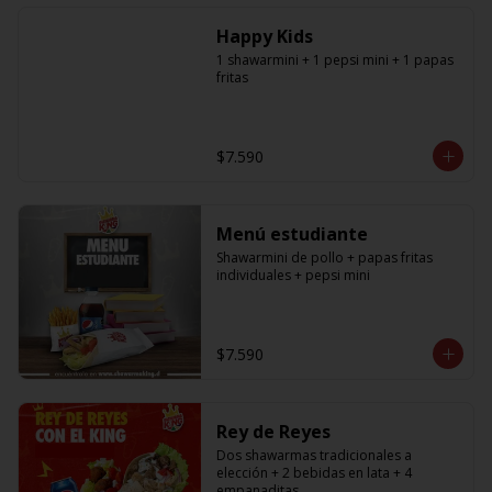
especificar a cual en los comentarios, 
si desea agregar a todos debe 
Happy Kids
agregar la cantidad exacta igual a la 
cantidad de shawarmas de la 
1 shawarmini + 1 pepsi mini + 1 papas 
promoción)
fritas
$7.590
Menú estudiante
Shawarmini de pollo + papas fritas 
individuales + pepsi mini
$7.590
Rey de Reyes
Dos shawarmas tradicionales a 
elección + 2 bebidas en lata + 4 
empanaditas