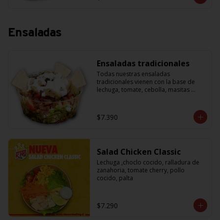
Ensaladas
Ensaladas tradicionales
Todas nuestras ensaladas 
tradicionales vienen con la base de 
lechuga, tomate, cebolla, masitas 
crujientes para acompañar y una salsa 
de yogurth. Solo tienes que escoger la 
proteína que más te guste.
$7.390
Salad Chicken Classic
Lechuga ,choclo cocido, ralladura de 
zanahoria, tomate cherry, pollo 
cocido, palta
$7.290