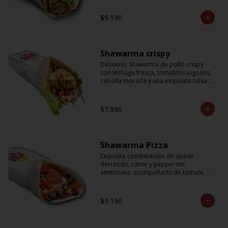
cebolla que no puede faltar! Con una 
salsa imperdible de cilantro! Sabores 
$9.190
que te harán subir al cielo y bajar por 
másss !!
Shawarma crispy
Delicioso Shawarma de pollo crispy 
con lechuga fresca, tomatitos jugosos, 
cebolla morada y una exquisita salsa 
de mostaza dulce
$7.990
Shawarma Pizza
Exquisita combinación de queso 
derretido, carne y pepperoni 
americano acompañado de tomate, 
aceitunas amargas y salsa de tomate 
con un toque sutil de oregano
$9.190