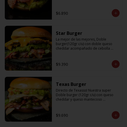
$6.890
Star Burger
La mejor de las mejores, Doble 
burger(120gr c/u) con doble queso 
cheddar acompañado de cebolla 
caramelizada, palta, lechuga y tocino
$9.390
Texas Burger
Directo de Texasss! Nuestra super 
Doble burger (120gr c/u) con queso 
cheddar y queso mantecoso 
acompañada de tocino, lechuga, 
pepinillos, cebolla morada y un 
sabroso guamacole
$9.690