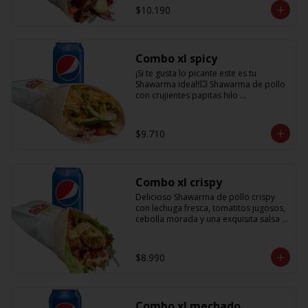
salsa BBQ y obvio no puede faltar la 
$10.190
bebida de 350cc para acompañarlo!
Combo xl spicy
¡Si te gusta lo picante este es tu 
Shawarma ideal!💥 Shawarma de pollo 
con crujientes papitas hilo 
acompañado de una cremosa palta, 
tomate, cebolla morada y salsa spicy 
(picante) + Bebida refrescante de 
$9.710
350cc PD: Si te gusta el doble de 
picante hazlo saber en comentarios 
para añadirle más salsa totalmente 
gratis!!
Combo xl crispy
Delicioso Shawarma de pollo crispy 
con lechuga fresca, tomatitos jugosos, 
cebolla morada y una exquisita salsa 
de mostaza dulce + Bebida 350cc
$8.990
Combo xl mechado