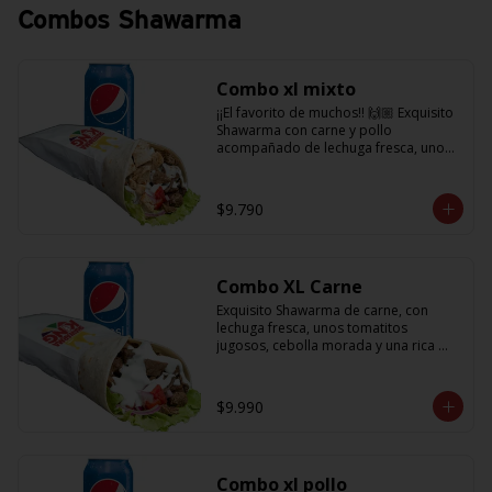
Combos Shawarma
Combo xl mixto
¡¡El favorito de muchos!! 🙌🏼 Exquisito 
Shawarma con carne y pollo 
acompañado de lechuga fresca, unos 
tomatitos jugosos, cebolla morada  y 
salsa en base a lactonesa  + 
refrescante bebida de 350 cc
$9.790
Combo XL Carne
Exquisito Shawarma de carne, con 
lechuga fresca, unos tomatitos 
jugosos, cebolla morada y una rica 
salsa en base a lactonesa  + 
refrescante bebida de 350 cc 🙌🏼
$9.990
Combo xl pollo