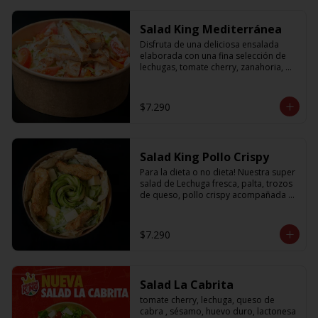
Salad King Mediterránea
Disfruta de una deliciosa ensalada 
elaborada con una fina selección de 
lechugas, tomate cherry, zanahoria, 
cebolla y sabroso pollo a la plancha
$7.290
Salad King Pollo Crispy
Para la dieta o no dieta! Nuestra super 
salad de Lechuga fresca, palta, trozos 
de queso, pollo crispy acompañada 
de exquisitos pedazos de masa 
crujiente
$7.290
Salad La Cabrita
tomate cherry, lechuga, queso de 
cabra , sésamo, huevo duro, lactonesa 