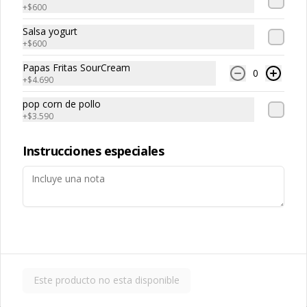
$22.990
+
$600
Salsa yogurt
+
$600
Salsas
Papas Fritas SourCream
0
+
$4.690
Salsa Aceituna
pop corn de pollo
+
$3.590
Instrucciones especiales
$600
Salsa Ajo
Este producto no esta disponible
$600