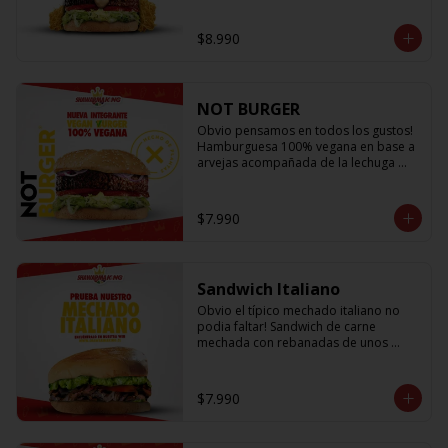
lechuga fresca, cebolla a la plancha, 
queso fundido, crujientes papitas hilo 
$8.990
y salsa king... Uff es pero ¡E-X-Q-U-I-S-I-
T-A!
NOT BURGER
Obvio pensamos en todos los gustos! 
Hamburguesa 100% vegana en base a 
arvejas acompañada de la lechuga 
más fresca, los tomates mas jugosos y 
sabrosos, cebolla morada que le da el 
toque crujiente y Not Mayo
$7.990
Sandwich Italiano
Obvio el típico mechado italiano no 
podia faltar! Sandwich de carne 
mechada con rebanadas de unos 
sabrosos y jugosos tomates 
acompañado de la palta más cremosa 
que probaras y para darle el toque 
$7.990
una sutil salsa king 👑