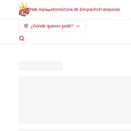
Pide Aquí🌯
Home
Zona de Despacho
Franquicias
¿Dónde quieres pedir?