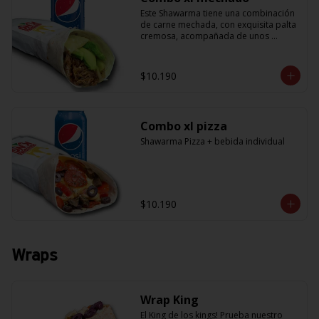
Este Shawarma tiene una combinación 
de carne mechada, con exquisita palta 
cremosa, acompañada de unos 
sabrosos pimentones y obvio la 
cebolla que no puede faltar! Con una 
salsa imperdible de cilantro! Sabores 
$10.190
que te harán subir al cielo y bajar por 
másss !! (+ refrescante bebida de 
350cc)
Combo xl pizza
Shawarma Pizza + bebida individual
$10.190
Wraps
Wrap King
El King de los kings! Prueba nuestro 