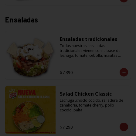
Ensaladas
Ensaladas tradicionales
Todas nuestras ensaladas 
tradicionales vienen con la base de 
lechuga, tomate, cebolla, masitas 
crujientes para acompañar y una salsa 
de yogurth. Solo tienes que escoger la 
proteína que más te guste.
$7.390
Salad Chicken Classic
Lechuga ,choclo cocido, ralladura de 
zanahoria, tomate cherry, pollo 
cocido, palta
$7.290