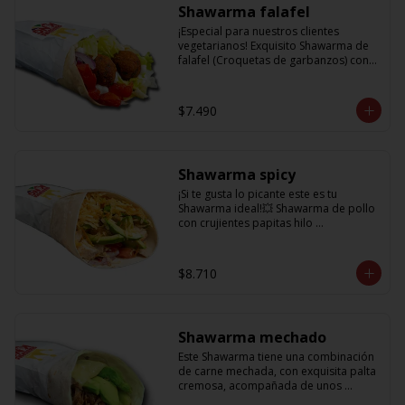
Shawarma falafel
¡Especial para nuestros clientes 
vegetarianos! Exquisito Shawarma de 
falafel (Croquetas de garbanzos) con 
lechuga fresca, tomatitos jugosos, 
cebolla morada y una deliciosa salsa 
en base a lactonesa
$7.490
Shawarma spicy
¡Si te gusta lo picante este es tu 
Shawarma ideal!💥 Shawarma de pollo 
con crujientes papitas hilo 
acompañado de una cremosa palta, 
tomate, cebolla morada y salsa spicy 
(picante)
$8.710
Shawarma mechado
Este Shawarma tiene una combinación 
de carne mechada, con exquisita palta 
cremosa, acompañada de unos 
sabrosos pimentones y obvio la 