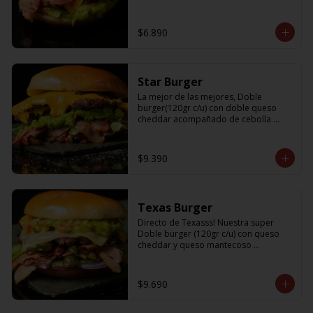
$6.890
Star Burger
La mejor de las mejores, Doble 
burger(120gr c/u) con doble queso 
cheddar acompañado de cebolla 
caramelizada, palta, lechuga y tocino
$9.390
Texas Burger
Directo de Texasss! Nuestra super 
Doble burger (120gr c/u) con queso 
cheddar y queso mantecoso 
acompañada de tocino, lechuga, 
pepinillos, cebolla morada y un 
sabroso guamacole
$9.690