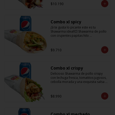
salsa BBQ y obvio no puede faltar la 
$10.190
bebida de 350cc para acompañarlo!
Combo xl spicy
¡Si te gusta lo picante este es tu 
Shawarma ideal!💥 Shawarma de pollo 
con crujientes papitas hilo 
acompañado de una cremosa palta, 
tomate, cebolla morada y salsa spicy 
(picante) + Bebida refrescante de 
$9.710
350cc PD: Si te gusta el doble de 
picante hazlo saber en comentarios 
para añadirle más salsa totalmente 
gratis!!
Combo xl crispy
Delicioso Shawarma de pollo crispy 
con lechuga fresca, tomatitos jugosos, 
cebolla morada y una exquisita salsa 
de mostaza dulce + Bebida 350cc
$8.990
Combo xl mechado