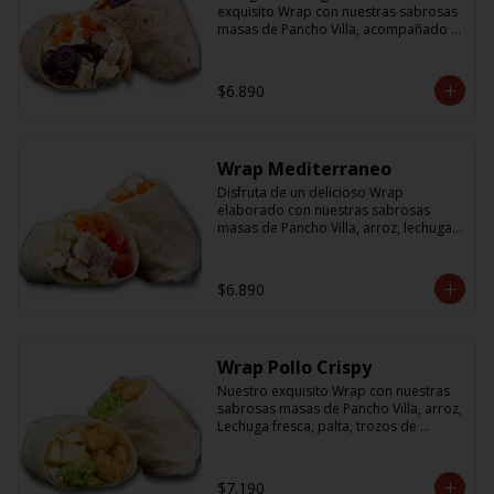
exquisito Wrap con nuestras sabrosas 
masas de Pancho Villa, acompañado 
de arroz, porotos negros, zanahoria, 
pollo, aceitunas moradas y morron y 
salsa en base a lactonesa
$6.890
Wrap Mediterraneo
Disfruta de un delicioso Wrap 
elaborado con nuestras sabrosas 
masas de Pancho Villa, arroz, lechuga 
fresca, jugosos tomates cherry, 
zanahoria, cebolla y sabroso pollo a la 
plancha acompañado de una salsa en 
$6.890
base a lactonesa
Wrap Pollo Crispy
Nuestro exquisito Wrap con nuestras 
sabrosas masas de Pancho Villa, arroz, 
Lechuga fresca, palta, trozos de 
queso, y pollito crispy acompañado 
de salsa en base a lactonesa
$7.190