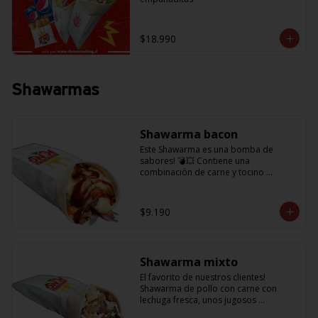
$18.990
Shawarmas
Shawarma bacon
Este Shawarma es una bomba de 
sabores! 💣💥 Contiene una 
combinación de carne y tocino 
acompañado de cebolla, tomatitos 
jugosos, queso fundido y la exquisita 
salsa BBQ
$9.190
Shawarma mixto
El favorito de nuestros clientes! 
Shawarma de pollo con carne con 
lechuga fresca, unos jugosos 
tomatitos, cebolla morada y salsa en 