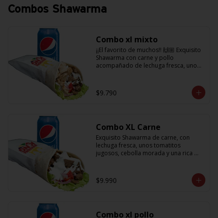
Combos Shawarma
Combo xl mixto
¡¡El favorito de muchos!! 🙌🏼 Exquisito 
Shawarma con carne y pollo 
acompañado de lechuga fresca, unos 
tomatitos jugosos, cebolla morada  y 
salsa en base a lactonesa  + 
refrescante bebida de 350 cc
$9.790
Combo XL Carne
Exquisito Shawarma de carne, con 
lechuga fresca, unos tomatitos 
jugosos, cebolla morada y una rica 
salsa en base a lactonesa  + 
refrescante bebida de 350 cc 🙌🏼
$9.990
Combo xl pollo