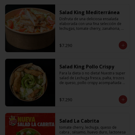
Salad King Mediterránea
Disfruta de una deliciosa ensalada 
elaborada con una fina selección de 
lechugas, tomate cherry, zanahoria, 
cebolla y sabroso pollo a la plancha
$7.290
Salad King Pollo Crispy
Para la dieta o no dieta! Nuestra super 
salad de Lechuga fresca, palta, trozos 
de queso, pollo crispy acompañada 
de exquisitos pedazos de masa 
crujiente
$7.290
Salad La Cabrita
tomate cherry, lechuga, queso de 
cabra , sésamo, huevo duro, lactonesa 