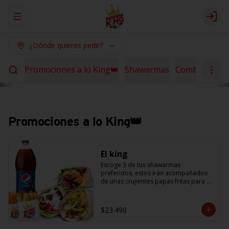
Abrir menu de navegación
Logi
¿Dónde quieres pedir?
Promociones a lo King👑
Shawarmas
Combos Sha
Promociones a lo King👑
El king
Escoge 3 de tus shawarmas 
preferidos, estos irán acompañados 
de unas crujientes papas fritas para 
compartir y 6 empanaditas de queso + 
una bebida de 1.5L. (Promoción no 
acumulable con otras promociones) 
$23.490
(cada agregado adicional 
corresponde a 1 shawarma, debe 