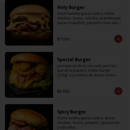
Holy Burger
doble hamburguesa casera, doble 
cheddar, tocino, cebolla caramelizada, 
queso roquefort, pepinillos mas salsa 
bbq
$7.090
Special Burger
¡La especial de la casa solo para los 
que se la pueden!, Doble burger 
(120gr c/u), bolitas de queso crema 
con jalapeño, aros de cebolla fritos, 
palta, tocino, cheddar y nuestra salsa 
holy
$9.990
Spicy Burger
Doble hamburguesa casera, queso 
cheddar, tocino, jalapeño, guacamole 
y salsa Mac