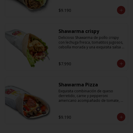
cebolla que no puede faltar! Con una 
salsa imperdible de cilantro! Sabores 
$9.190
que te harán subir al cielo y bajar por 
másss !!
Shawarma crispy
Delicioso Shawarma de pollo crispy 
con lechuga fresca, tomatitos jugosos, 
cebolla morada y una exquisita salsa 
de mostaza dulce
$7.990
Shawarma Pizza
Exquisita combinación de queso 
derretido, carne y pepperoni 
americano acompañado de tomate, 
aceitunas amargas y salsa de tomate 
con un toque sutil de oregano
$9.190