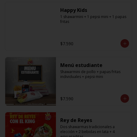
especificar a cual en los comentarios, 
si desea agregar a todos debe 
Happy Kids
agregar la cantidad exacta igual a la 
cantidad de shawarmas de la 
1 shawarmini + 1 pepsi mini + 1 papas 
promoción)
fritas
$7.590
Menú estudiante
Shawarmini de pollo + papas fritas 
individuales + pepsi mini
$7.590
Rey de Reyes
Dos shawarmas tradicionales a 
elección + 2 bebidas en lata + 4 
empanaditas