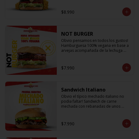
lechuga fresca, cebolla a la plancha, 
queso fundido, crujientes papitas hilo 
$8.990
y salsa king... Uff es pero ¡E-X-Q-U-I-S-I-
T-A!
NOT BURGER
Obvio pensamos en todos los gustos! 
Hamburguesa 100% vegana en base a 
arvejas acompañada de la lechuga 
más fresca, los tomates mas jugosos y 
sabrosos, cebolla morada que le da el 
toque crujiente y Not Mayo
$7.990
Sandwich Italiano
Obvio el típico mechado italiano no 
podia faltar! Sandwich de carne 
mechada con rebanadas de unos 
sabrosos y jugosos tomates 
acompañado de la palta más cremosa 
que probaras y para darle el toque 
$7.990
una sutil salsa king 👑