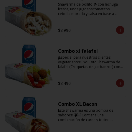
Shawarma de pollito 🐣 con lechuga 
fresca, unos jugosos tomatitos, 
cebolla morada y salsa en base a 
lactonesa  + refrescante bebida de 350 
cc
$8.990
Combo xl falafel
¡Especial para nuestros clientes 
vegetarianos! Exquisito Shawarma de 
falafel (Croquetas de garbanzos) con 
lechuga fresca, tomatitos jugosos, 
cebolla morada y salsa en base a 
lactonesa  +  refrescante bebida 350 cc
$8.490
Combo XL Bacon
Este Shawarma es una bomba de 
sabores! 💣💥 Contiene una 
combinación de carne y tocino 
acompañado de cebolla, tomatitos 
jugosos, queso fundido y la exquisita 