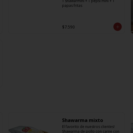
1 shawarmini + 1 pepsi mini + 1 
papas fritas
$7.590
Shawarma mixto
El favorito de nuestros clientes! 
Shawarma de pollo con carne con 