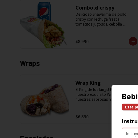
Combo xl crispy
Delicioso Shawarma de pollo 
crispy con lechuga fresca, 
tomatitos jugosos, cebolla 
morada y una exquisita salsa de 
mostaza dulce + Bebida 350cc
$8.990
Wraps
Wrap King
El King de los kings! Prueba 
Beb
nuestro exquisito Wrap con 
nuestras sabrosas masas de 
Pancho Villa, acompañado de 
Este p
arroz, porotos negros, zanahoria, 
pollo, aceitunas moradas y 
$6.890
morron y salsa en base a 
Instru
lactonesa