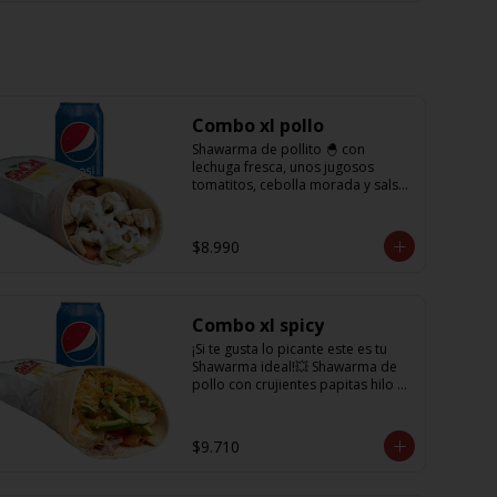
Combo xl pollo
Shawarma de pollito 🐣 con 
lechuga fresca, unos jugosos 
tomatitos, cebolla morada y salsa 
en base a lactonesa  + refrescante 
bebida de 350 cc
$8.990
Combo xl spicy
¡Si te gusta lo picante este es tu 
Shawarma ideal!💥 Shawarma de 
pollo con crujientes papitas hilo 
acompañado de una cremosa 
palta, tomate, cebolla morada y 
salsa spicy (picante) + Bebida 
$9.710
refrescante de 350cc PD: Si te 
gusta el doble de picante hazlo 
saber en comentarios para 