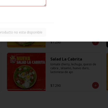
Salad Chicken Classic
Lechuga ,choclo cocido, ralladura 
de zanahoria, tomate cherry, pollo 
cocido, palta
producto no esta disponible
$7.290
Salad La Cabrita
tomate cherry, lechuga, queso de 
cabra , sésamo, huevo duro, 
lactonesa de ajo
$7.290