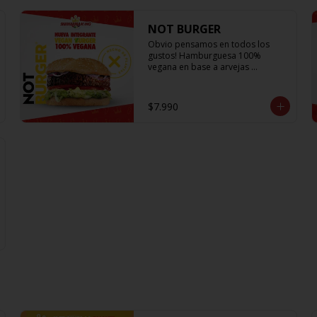
NOT BURGER
Obvio pensamos en todos los 
gustos! Hamburguesa 100% 
vegana en base a arvejas 
acompañada de la lechuga más 
fresca, los tomates mas jugosos y 
sabrosos, cebolla morada que le 
$7.990
da el toque crujiente y Not Mayo