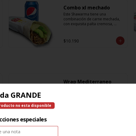
Combo xl mechado
Este Shawarma tiene una 
combinación de carne mechada, 
con exquisita palta cremosa, 
acompañada de unos sabrosos 
pimentones y obvio la cebolla que 
no puede faltar! Con una salsa 
$10.190
imperdible de cilantro! Sabores 
que te harán subir al cielo y bajar 
por másss !! (+ refrescante bebida 
de 350cc)
Wrap Mediterraneo
Disfruta de un delicioso Wrap 
ida GRANDE
elaborado con nuestras sabrosas 
masas de Pancho Villa, arroz, 
lechuga fresca, jugosos tomates 
roducto no esta disponible
cherry, zanahoria, cebolla y 
sabroso pollo a la plancha 
$6.890
acompañado de una salsa en 
cciones especiales
base a lactonesa