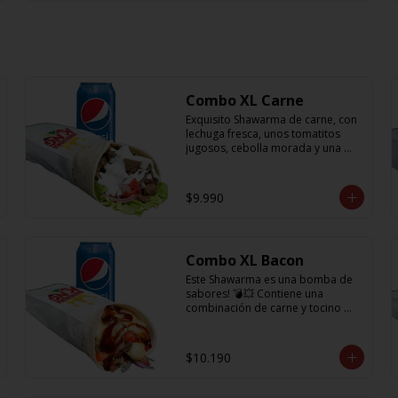
Combo XL Carne
Exquisito Shawarma de carne, con 
lechuga fresca, unos tomatitos 
jugosos, cebolla morada y una 
rica salsa en base a lactonesa  + 
refrescante bebida de 350 cc 🙌🏼
$9.990
Combo XL Bacon
Este Shawarma es una bomba de 
sabores! 💣💥 Contiene una 
combinación de carne y tocino 
acompañado de cebolla, 
tomatitos jugosos, queso fundido 
y la exquisita salsa BBQ y obvio no 
$10.190
puede faltar la bebida de 350cc 
para acompañarlo!