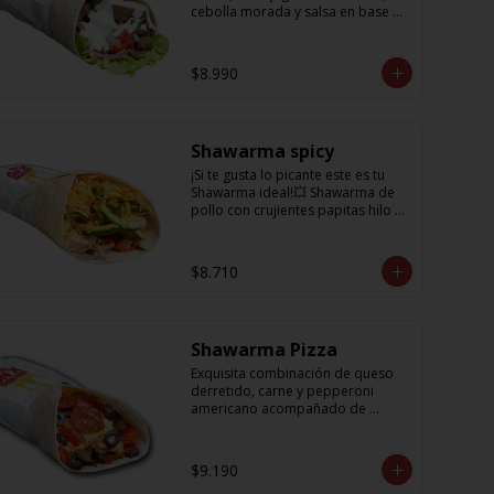
cebolla morada y salsa en base a 
lactonesa
$8.990
Shawarma spicy
¡Si te gusta lo picante este es tu 
Shawarma ideal!💥 Shawarma de 
pollo con crujientes papitas hilo 
acompañado de una cremosa 
palta, tomate, cebolla morada y 
salsa spicy (picante)
$8.710
Shawarma Pizza
Exquisita combinación de queso 
derretido, carne y pepperoni 
americano acompañado de 
tomate, aceitunas amargas y salsa 
de tomate con un toque sutil de 
oregano
$9.190