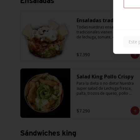
Ensaladas
Ensaladas tradicionales
Todas nuestras ensaladas 
tradicionales vienen con la base 
de lechuga, tomate, cebolla, 
Este 
masitas crujientes para 
acompañar y una salsa de 
yogurth. Solo tienes que escoger 
$7.390
la proteína que más te guste.
Salad King Pollo Crispy
Para la dieta o no dieta! Nuestra 
super salad de Lechuga fresca, 
palta, trozos de queso, pollo 
crispy acompañada de exquisitos 
pedazos de masa crujiente
$7.290
Sándwiches king