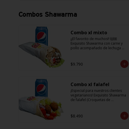
que te harán subir al cielo y bajar 
por másss !!
Combos Shawarma
Combo xl mixto
¡¡El favorito de muchos!! 🙌🏼 
Exquisito Shawarma con carne y 
pollo acompañado de lechuga 
fresca, unos tomatitos jugosos, 
cebolla morada  y salsa en base a 
lactonesa  + refrescante bebida de 
$9.790
350 cc
Combo xl falafel
¡Especial para nuestros clientes 
vegetarianos! Exquisito Shawarma 
de falafel (Croquetas de 
garbanzos) con lechuga fresca, 
tomatitos jugosos, cebolla 
morada y salsa en base a 
$8.490
lactonesa  +  refrescante bebida 
350 cc