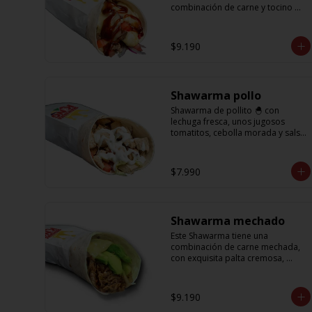
combinación de carne y tocino 
acompañado de cebolla, 
tomatitos jugosos, queso fundido 
y la exquisita salsa BBQ
$9.190
Shawarma pollo
Shawarma de pollito 🐣 con 
lechuga fresca, unos jugosos 
tomatitos, cebolla morada y salsa 
en base a lactonesa
$7.990
Shawarma mechado
Este Shawarma tiene una 
combinación de carne mechada, 
con exquisita palta cremosa, 
acompañada de unos sabrosos 
pimentones y obvio la cebolla que 
no puede faltar! Con una salsa 
$9.190
imperdible de cilantro! Sabores 