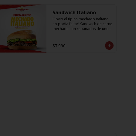
Sandwich Italiano
Obvio el típico mechado italiano 
no podia faltar! Sandwich de carne 
mechada con rebanadas de unos 
sabrosos y jugosos tomates 
acompañado de la palta más 
cremosa que probaras y para 
$7.990
darle el toque una sutil salsa king 
👑