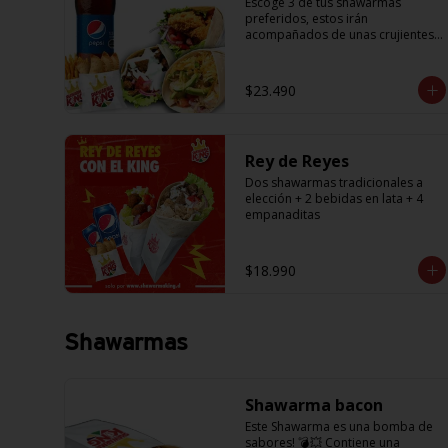
Escoge 3 de tus shawarmas 
preferidos, estos irán 
acompañados de unas crujientes 
papas fritas para compartir y 6 
empanaditas de queso + una 
bebida de 1.5L. (Promoción no 
$23.490
acumulable con otras 
promociones) (cada agregado 
adicional corresponde a 1 
shawarma, debe especificar a cual 
Rey de Reyes
en los comentarios, si desea 
agregar a todos debe agregar la 
Dos shawarmas tradicionales a 
cantidad exacta igual a la cantidad 
elección + 2 bebidas en lata + 4 
de shawarmas de la promoción)
empanaditas
$18.990
Shawarmas
Shawarma bacon
Este Shawarma es una bomba de 
sabores! 💣💥 Contiene una 