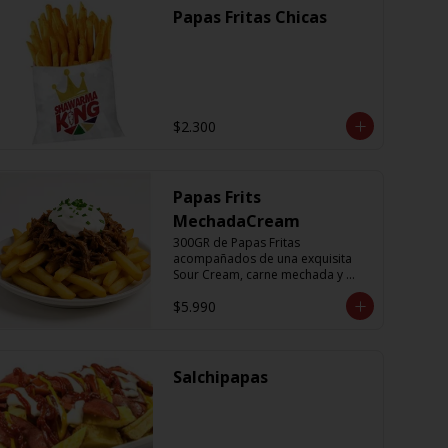
Papas Fritas Chicas
$2.300
Papas Frits
MechadaCream
300GR de Papas Fritas 
acompañados de una exquisita 
Sour Cream, carne mechada y 
ciboulette
$5.990
Salchipapas