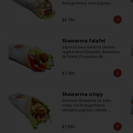
lechuga fresca, unos jugosos 
tomatitos, cebolla morada y salsa 
en base a lactonesa
$8.790
Shawarma falafel
¡Especial para nuestros clientes 
vegetarianos! Exquisito Shawarma 
de falafel (Croquetas de 
garbanzos) con lechuga fresca, 
tomatitos jugosos, cebolla 
morada y una deliciosa salsa en 
$7.490
base a lactonesa
Shawarma crispy
Delicioso Shawarma de pollo 
crispy con lechuga fresca, 
tomatitos jugosos, cebolla 
morada y una exquisita salsa de 
mostaza dulce
$7.990