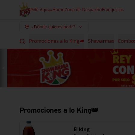
Pide Aquí🌯
Home
Zona de Despacho
Franquicias
¿Dónde quieres pedir?
Promociones a lo King👑
Shawarmas
Combo
Promociones a lo King👑
El king