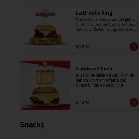
La Bronto King
Con esta tremenda hamburguesa 
quedas como rey toda la semana!! 
Sandwich de hamburguesa casera, 
con rebanadas de tomate 
jugosito, lechuga fresca, cebolla a 
la plancha, queso fundido, 
$8.990
crujientes papitas hilo y salsa 
king... Uff es pero ¡E-X-Q-U-I-S-I-T-
A!
Sandwich Luco
¡Clásico de clásicos! Sandwich de 
sabrosa carne mechada con 
queso fundido y salsa king
$7.890
Snacks