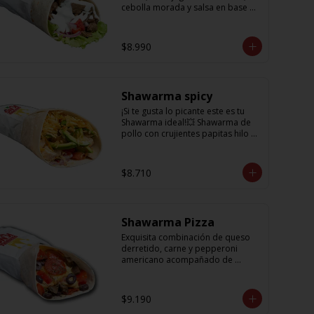
cebolla morada y salsa en base a 
lactonesa
$8.990
Shawarma spicy
¡Si te gusta lo picante este es tu 
Shawarma ideal!💥 Shawarma de 
pollo con crujientes papitas hilo 
acompañado de una cremosa 
palta, tomate, cebolla morada y 
salsa spicy (picante)
$8.710
Shawarma Pizza
Exquisita combinación de queso 
derretido, carne y pepperoni 
americano acompañado de 
tomate, aceitunas amargas y salsa 
de tomate con un toque sutil de 
oregano
$9.190