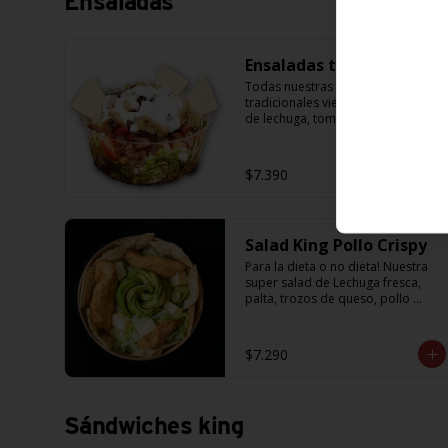
Ensaladas
Ensaladas tradicionales
Todas nuestras ensaladas 
tradicionales vienen con la base 
de lechuga, tomate, cebolla, 
masitas crujientes para 
acompañar y una salsa de 
yogurth. Solo tienes que escoger 
$7.390
la proteína que más te guste.
Salad King Pollo Crispy
Para la dieta o no dieta! Nuestra 
super salad de Lechuga fresca, 
palta, trozos de queso, pollo 
crispy acompañada de exquisitos 
pedazos de masa crujiente
$7.290
Sándwiches king