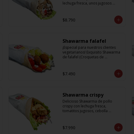
lechuga fresca, unos jugosos 
tomatitos, cebolla morada y salsa 
en base a lactonesa
$8.790
Shawarma falafel
¡Especial para nuestros clientes 
vegetarianos! Exquisito Shawarma 
de falafel (Croquetas de 
garbanzos) con lechuga fresca, 
tomatitos jugosos, cebolla 
morada y una deliciosa salsa en 
$7.490
base a lactonesa
Shawarma crispy
Delicioso Shawarma de pollo 
crispy con lechuga fresca, 
tomatitos jugosos, cebolla 
morada y una exquisita salsa de 
mostaza dulce
$7.990