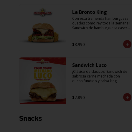
La Bronto King
Con esta tremenda hamburguesa 
quedas como rey toda la semana!! 
Sandwich de hamburguesa casera, 
con rebanadas de tomate 
jugosito, lechuga fresca, cebolla a 
la plancha, queso fundido, 
$8.990
crujientes papitas hilo y salsa 
king... Uff es pero ¡E-X-Q-U-I-S-I-T-
A!
Sandwich Luco
¡Clásico de clásicos! Sandwich de 
sabrosa carne mechada con 
queso fundido y salsa king
$7.890
Snacks