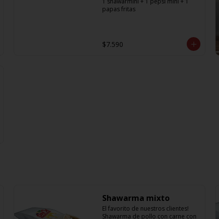
1 shawarmini + 1 pepsi mini + 1 
papas fritas
$7.590
Shawarma mixto
El favorito de nuestros clientes! 
Shawarma de pollo con carne con 