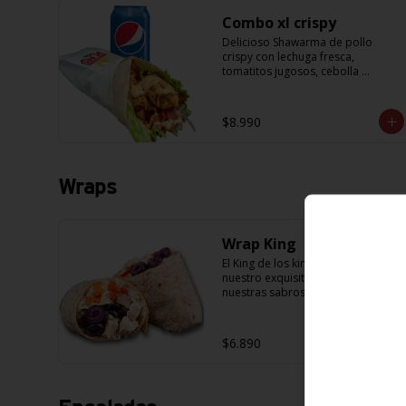
Combo xl crispy
Delicioso Shawarma de pollo 
crispy con lechuga fresca, 
tomatitos jugosos, cebolla 
morada y una exquisita salsa de 
mostaza dulce + Bebida 350cc
$8.990
Wraps
Wrap King
El King de los kings! Prueba 
nuestro exquisito Wrap con 
nuestras sabrosas masas de 
Pancho Villa, acompañado de 
arroz, porotos negros, zanahoria, 
pollo, aceitunas moradas y 
$6.890
morron y salsa en base a 
lactonesa