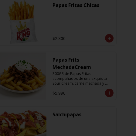
Papas Fritas Chicas
$2.300
Papas Frits
MechadaCream
300GR de Papas Fritas 
acompañados de una exquisita 
Sour Cream, carne mechada y 
ciboulette
$5.990
Salchipapas