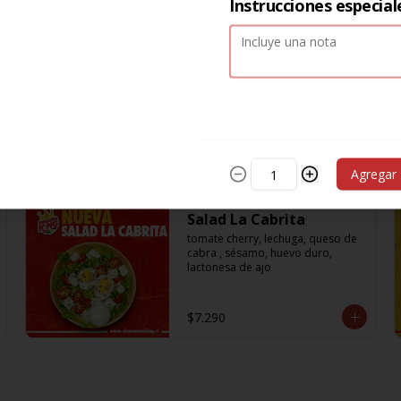
Instrucciones especial
Salad Chicken Classic
Lechuga ,choclo cocido, ralladura 
de zanahoria, tomate cherry, pollo 
cocido, palta
$7.290
Agregar
Salad La Cabrita
tomate cherry, lechuga, queso de 
cabra , sésamo, huevo duro, 
lactonesa de ajo
$7.290