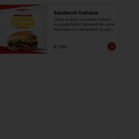
Sandwich Italiano
Obvio el típico mechado italiano 
no podia faltar! Sandwich de carne 
mechada con rebanadas de unos 
sabrosos y jugosos tomates 
acompañado de la palta más 
cremosa que probaras y para 
$7.990
darle el toque una sutil salsa king 
👑