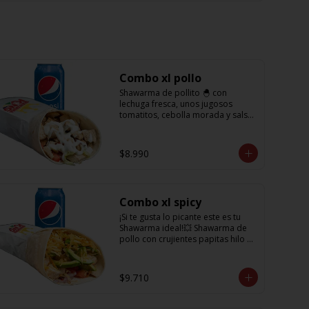
Combo xl pollo
Shawarma de pollito 🐣 con 
lechuga fresca, unos jugosos 
tomatitos, cebolla morada y salsa 
en base a lactonesa  + refrescante 
bebida de 350 cc
$8.990
Combo xl spicy
¡Si te gusta lo picante este es tu 
Shawarma ideal!💥 Shawarma de 
pollo con crujientes papitas hilo 
acompañado de una cremosa 
palta, tomate, cebolla morada y 
salsa spicy (picante) + Bebida 
$9.710
refrescante de 350cc PD: Si te 
gusta el doble de picante hazlo 
saber en comentarios para 