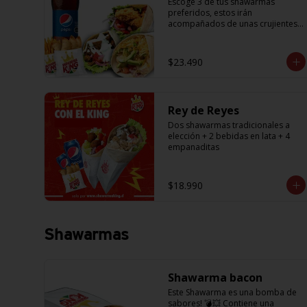
Escoge 3 de tus shawarmas 
preferidos, estos irán 
acompañados de unas crujientes 
papas fritas para compartir y 6 
empanaditas de queso + una 
bebida de 1.5L. (Promoción no 
$23.490
acumulable con otras 
promociones) (cada agregado 
adicional corresponde a 1 
shawarma, debe especificar a cual 
Rey de Reyes
en los comentarios, si desea 
agregar a todos debe agregar la 
Dos shawarmas tradicionales a 
cantidad exacta igual a la cantidad 
elección + 2 bebidas en lata + 4 
de shawarmas de la promoción)
empanaditas
$18.990
Shawarmas
Shawarma bacon
Este Shawarma es una bomba de 
sabores! 💣💥 Contiene una 