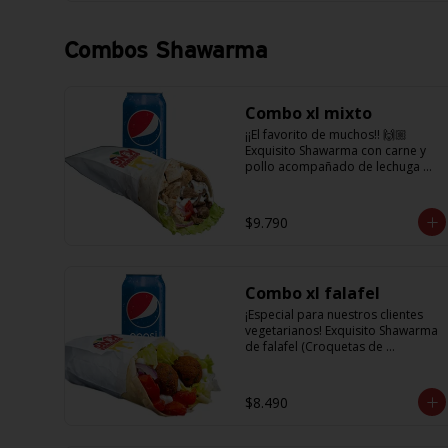
que te harán subir al cielo y bajar 
por másss !!
Combos Shawarma
Combo xl mixto
¡¡El favorito de muchos!! 🙌🏼 
Exquisito Shawarma con carne y 
pollo acompañado de lechuga 
fresca, unos tomatitos jugosos, 
cebolla morada  y salsa en base a 
lactonesa  + refrescante bebida de 
$9.790
350 cc
Combo xl falafel
¡Especial para nuestros clientes 
vegetarianos! Exquisito Shawarma 
de falafel (Croquetas de 
garbanzos) con lechuga fresca, 
tomatitos jugosos, cebolla 
morada y salsa en base a 
$8.490
lactonesa  +  refrescante bebida 
350 cc