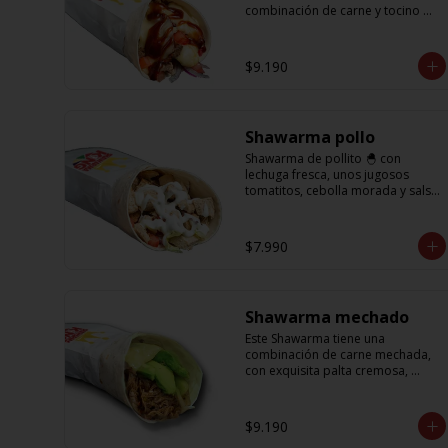
combinación de carne y tocino 
acompañado de cebolla, 
tomatitos jugosos, queso fundido 
y la exquisita salsa BBQ
$9.190
Shawarma pollo
Shawarma de pollito 🐣 con 
lechuga fresca, unos jugosos 
tomatitos, cebolla morada y salsa 
en base a lactonesa
$7.990
Shawarma mechado
Este Shawarma tiene una 
combinación de carne mechada, 
con exquisita palta cremosa, 
acompañada de unos sabrosos 
pimentones y obvio la cebolla que 
no puede faltar! Con una salsa 
$9.190
imperdible de cilantro! Sabores 