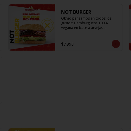
NOT BURGER
Obvio pensamos en todos los 
gustos! Hamburguesa 100% 
vegana en base a arvejas 
acompañada de la lechuga más 
fresca, los tomates mas jugosos y 
sabrosos, cebolla morada que le 
$7.990
da el toque crujiente y Not Mayo