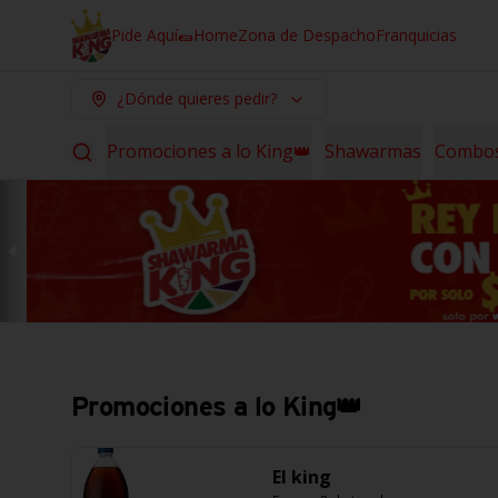
Pide Aquí🌯
Home
Zona de Despacho
Franquicias
¿Dónde quieres pedir?
Promociones a lo King👑
Shawarmas
Combo
Promociones a lo King👑
El king