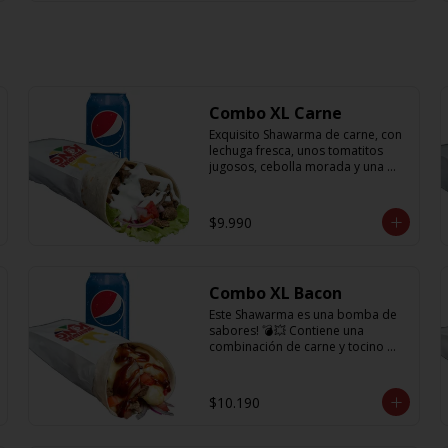
Combo XL Carne
Exquisito Shawarma de carne, con 
lechuga fresca, unos tomatitos 
jugosos, cebolla morada y una 
rica salsa en base a lactonesa  + 
refrescante bebida de 350 cc 🙌🏼
$9.990
Combo XL Bacon
Este Shawarma es una bomba de 
sabores! 💣💥 Contiene una 
combinación de carne y tocino 
acompañado de cebolla, 
tomatitos jugosos, queso fundido 
y la exquisita salsa BBQ y obvio no 
$10.190
puede faltar la bebida de 350cc 
para acompañarlo!