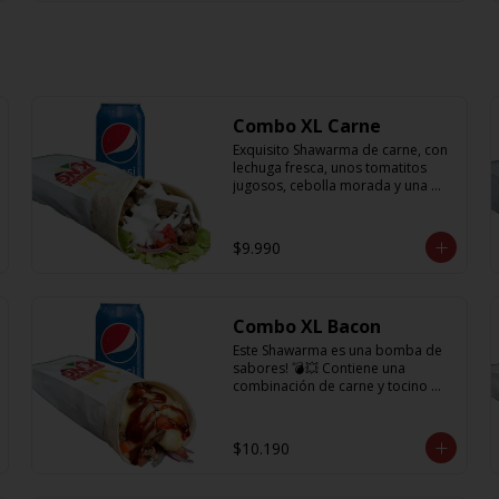
Combo XL Carne
Exquisito Shawarma de carne, con 
lechuga fresca, unos tomatitos 
jugosos, cebolla morada y una 
rica salsa en base a lactonesa  + 
refrescante bebida de 350 cc 🙌🏼
$9.990
Combo XL Bacon
Este Shawarma es una bomba de 
sabores! 💣💥 Contiene una 
combinación de carne y tocino 
acompañado de cebolla, 
tomatitos jugosos, queso fundido 
y la exquisita salsa BBQ y obvio no 
$10.190
puede faltar la bebida de 350cc 
para acompañarlo!