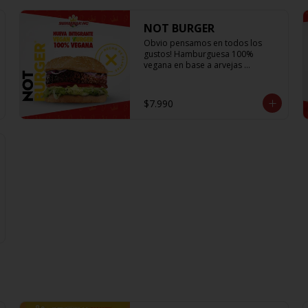
NOT BURGER
Obvio pensamos en todos los 
gustos! Hamburguesa 100% 
vegana en base a arvejas 
acompañada de la lechuga más 
fresca, los tomates mas jugosos y 
sabrosos, cebolla morada que le 
$7.990
da el toque crujiente y Not Mayo