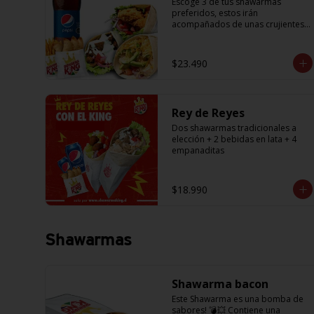
Escoge 3 de tus shawarmas 
preferidos, estos irán 
acompañados de unas crujientes 
papas fritas para compartir y 6 
empanaditas de queso + una 
bebida de 1.5L. (Promoción no 
$23.490
acumulable con otras 
promociones) (cada agregado 
adicional corresponde a 1 
shawarma, debe especificar a cual 
Rey de Reyes
en los comentarios, si desea 
agregar a todos debe agregar la 
Dos shawarmas tradicionales a 
cantidad exacta igual a la cantidad 
elección + 2 bebidas en lata + 4 
de shawarmas de la promoción)
empanaditas
$18.990
Shawarmas
Shawarma bacon
Este Shawarma es una bomba de 
sabores! 💣💥 Contiene una 