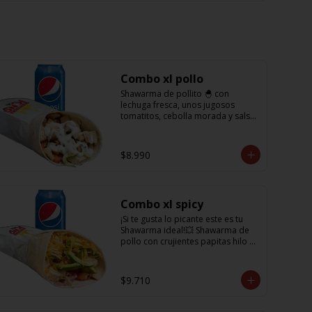
Combo xl pollo
Shawarma de pollito 🐣 con 
lechuga fresca, unos jugosos 
tomatitos, cebolla morada y salsa 
en base a lactonesa  + refrescante 
bebida de 350 cc
$8.990
Combo xl spicy
¡Si te gusta lo picante este es tu 
Shawarma ideal!💥 Shawarma de 
pollo con crujientes papitas hilo 
acompañado de una cremosa 
palta, tomate, cebolla morada y 
salsa spicy (picante) + Bebida 
$9.710
refrescante de 350cc PD: Si te 
gusta el doble de picante hazlo 
saber en comentarios para 