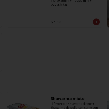
1 shawarmini + 1 pepsi mini + 1 
papas fritas
$7.590
Shawarma mixto
El favorito de nuestros clientes! 
Shawarma de pollo con carne con 