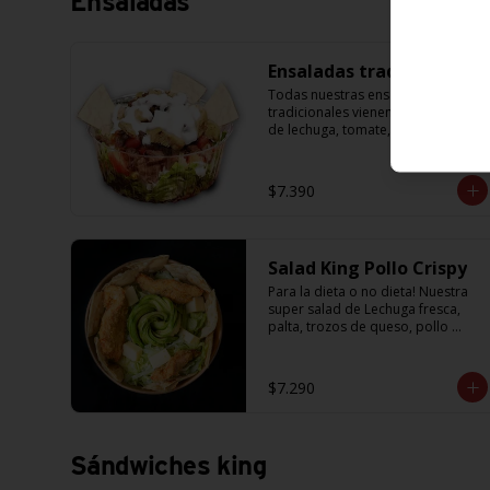
Ensaladas
Ensaladas tradicionales
Todas nuestras ensaladas 
tradicionales vienen con la base 
de lechuga, tomate, cebolla, 
masitas crujientes para 
acompañar y una salsa de 
yogurth. Solo tienes que escoger 
$7.390
la proteína que más te guste.
Salad King Pollo Crispy
Para la dieta o no dieta! Nuestra 
super salad de Lechuga fresca, 
palta, trozos de queso, pollo 
crispy acompañada de exquisitos 
pedazos de masa crujiente
$7.290
Sándwiches king