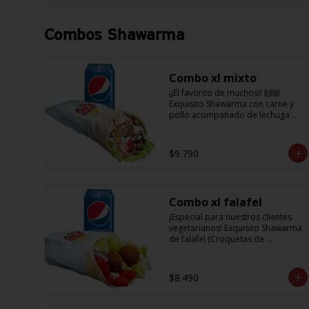
que te harán subir al cielo y bajar 
por másss !!
Combos Shawarma
Combo xl mixto
¡¡El favorito de muchos!! 🙌🏼 
Exquisito Shawarma con carne y 
pollo acompañado de lechuga 
fresca, unos tomatitos jugosos, 
cebolla morada  y salsa en base a 
lactonesa  + refrescante bebida de 
$9.790
350 cc
Combo xl falafel
¡Especial para nuestros clientes 
vegetarianos! Exquisito Shawarma 
de falafel (Croquetas de 
garbanzos) con lechuga fresca, 
tomatitos jugosos, cebolla 
morada y salsa en base a 
$8.490
lactonesa  +  refrescante bebida 
350 cc