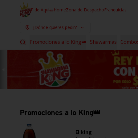
Pide Aquí🌯
Home
Zona de Despacho
Franquicias
¿Dónde quieres pedir?
Promociones a lo King👑
Shawarmas
Combo
Promociones a lo King👑
El king