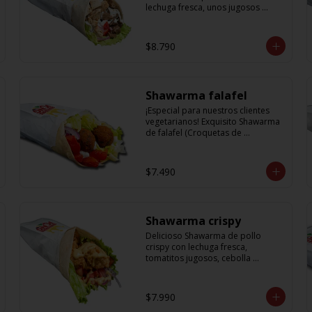
lechuga fresca, unos jugosos 
tomatitos, cebolla morada y salsa 
en base a lactonesa
$8.790
Shawarma falafel
¡Especial para nuestros clientes 
vegetarianos! Exquisito Shawarma 
de falafel (Croquetas de 
garbanzos) con lechuga fresca, 
tomatitos jugosos, cebolla 
morada y una deliciosa salsa en 
$7.490
base a lactonesa
Shawarma crispy
Delicioso Shawarma de pollo 
crispy con lechuga fresca, 
tomatitos jugosos, cebolla 
morada y una exquisita salsa de 
mostaza dulce
$7.990