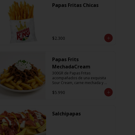
Papas Fritas Chicas
$2.300
Papas Frits
MechadaCream
300GR de Papas Fritas 
acompañados de una exquisita 
Sour Cream, carne mechada y 
ciboulette
$5.990
Salchipapas