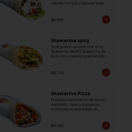
cebolla morada y salsa en base a 
lactonesa
$8.990
Shawarma spicy
¡Si te gusta lo picante este es tu 
Shawarma ideal!💥 Shawarma de 
pollo con crujientes papitas hilo 
acompañado de una cremosa 
palta, tomate, cebolla morada y 
salsa spicy (picante)
$8.710
Shawarma Pizza
Exquisita combinación de queso 
derretido, carne y pepperoni 
americano acompañado de 
tomate, aceitunas amargas y salsa 
de tomate con un toque sutil de 
oregano
$9.190