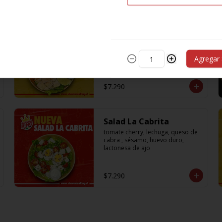
Salad Chicken Classic
Lechuga ,choclo cocido, ralladura 
de zanahoria, tomate cherry, pollo 
Agregar
cocido, palta
$7.290
Salad La Cabrita
tomate cherry, lechuga, queso de 
cabra , sésamo, huevo duro, 
lactonesa de ajo
$7.290