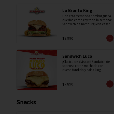
La Bronto King
Con esta tremenda hamburguesa 
quedas como rey toda la semana!! 
Sandwich de hamburguesa casera, 
con rebanadas de tomate 
jugosito, lechuga fresca, cebolla a 
la plancha, queso fundido, 
$8.990
crujientes papitas hilo y salsa 
king... Uff es pero ¡E-X-Q-U-I-S-I-T-
A!
Sandwich Luco
¡Clásico de clásicos! Sandwich de 
sabrosa carne mechada con 
queso fundido y salsa king
$7.890
Snacks