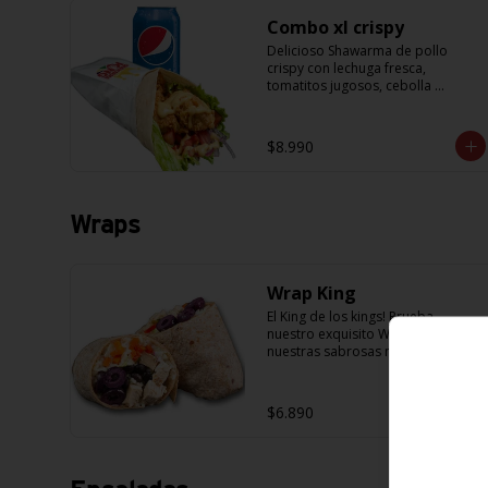
Combo xl crispy
Delicioso Shawarma de pollo 
crispy con lechuga fresca, 
tomatitos jugosos, cebolla 
morada y una exquisita salsa de 
mostaza dulce + Bebida 350cc
$8.990
Wraps
Wrap King
El King de los kings! Prueba 
nuestro exquisito Wrap con 
nuestras sabrosas masas de 
Pancho Villa, acompañado de 
arroz, porotos negros, zanahoria, 
pollo, aceitunas moradas y 
$6.890
morron y salsa en base a 
lactonesa