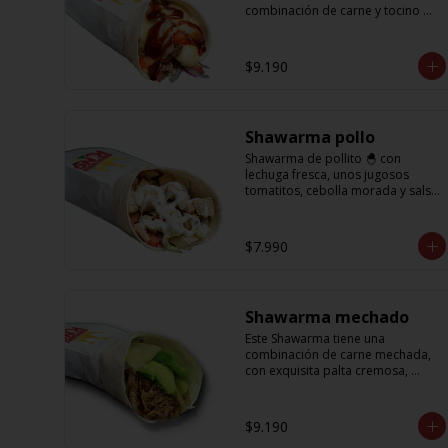
combinación de carne y tocino 
acompañado de cebolla, 
tomatitos jugosos, queso fundido 
y la exquisita salsa BBQ
$9.190
Shawarma pollo
Shawarma de pollito 🐣 con 
lechuga fresca, unos jugosos 
tomatitos, cebolla morada y salsa 
en base a lactonesa
$7.990
Shawarma mechado
Este Shawarma tiene una 
combinación de carne mechada, 
con exquisita palta cremosa, 
acompañada de unos sabrosos 
pimentones y obvio la cebolla que 
no puede faltar! Con una salsa 
$9.190
imperdible de cilantro! Sabores 