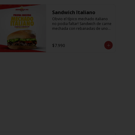
Sandwich Italiano
Obvio el típico mechado italiano 
no podia faltar! Sandwich de carne 
mechada con rebanadas de unos 
sabrosos y jugosos tomates 
acompañado de la palta más 
cremosa que probaras y para 
$7.990
darle el toque una sutil salsa king 
👑