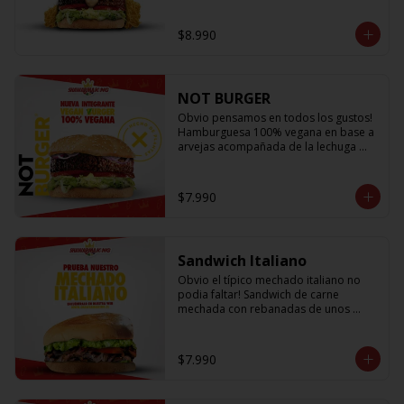
lechuga fresca, cebolla a la plancha, 
queso fundido, crujientes papitas hilo 
$8.990
y salsa king... Uff es pero ¡E-X-Q-U-I-S-I-
T-A!
NOT BURGER
Obvio pensamos en todos los gustos! 
Hamburguesa 100% vegana en base a 
arvejas acompañada de la lechuga 
más fresca, los tomates mas jugosos y 
sabrosos, cebolla morada que le da el 
toque crujiente y Not Mayo
$7.990
Sandwich Italiano
Obvio el típico mechado italiano no 
podia faltar! Sandwich de carne 
mechada con rebanadas de unos 
sabrosos y jugosos tomates 
acompañado de la palta más cremosa 
que probaras y para darle el toque 
$7.990
una sutil salsa king 👑