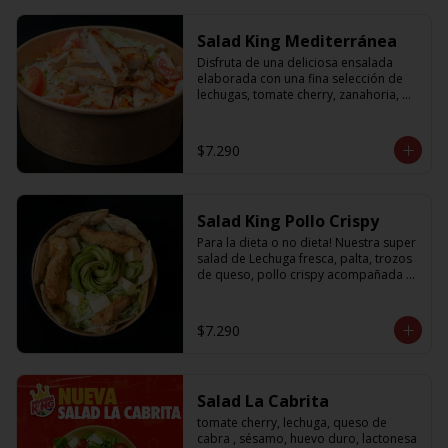
Salad King Mediterránea
Disfruta de una deliciosa ensalada 
elaborada con una fina selección de 
lechugas, tomate cherry, zanahoria, 
cebolla y sabroso pollo a la plancha
$7.290
Salad King Pollo Crispy
Para la dieta o no dieta! Nuestra super 
salad de Lechuga fresca, palta, trozos 
de queso, pollo crispy acompañada 
de exquisitos pedazos de masa 
crujiente
$7.290
Salad La Cabrita
tomate cherry, lechuga, queso de 
cabra , sésamo, huevo duro, lactonesa 