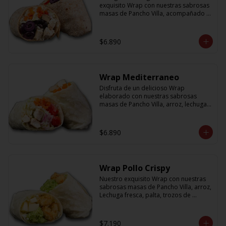
exquisito Wrap con nuestras sabrosas 
masas de Pancho Villa, acompañado 
de arroz, porotos negros, zanahoria, 
pollo, aceitunas moradas y morron y 
salsa en base a lactonesa
$6.890
Wrap Mediterraneo
Disfruta de un delicioso Wrap 
elaborado con nuestras sabrosas 
masas de Pancho Villa, arroz, lechuga 
fresca, jugosos tomates cherry, 
zanahoria, cebolla y sabroso pollo a la 
plancha acompañado de una salsa en 
$6.890
base a lactonesa
Wrap Pollo Crispy
Nuestro exquisito Wrap con nuestras 
sabrosas masas de Pancho Villa, arroz, 
Lechuga fresca, palta, trozos de 
queso, y pollito crispy acompañado 
de salsa en base a lactonesa
$7.190