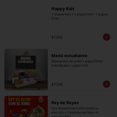
especificar a cual en los comentarios, 
si desea agregar a todos debe 
Happy Kids
agregar la cantidad exacta igual a la 
cantidad de shawarmas de la 
1 shawarmini + 1 pepsi mini + 1 papas 
promoción)
fritas
$7.590
Menú estudiante
Shawarmini de pollo + papas fritas 
individuales + pepsi mini
$7.590
Rey de Reyes
Dos shawarmas tradicionales a 
elección + 2 bebidas en lata + 4 
empanaditas