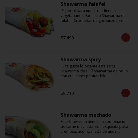
Shawarma falafel
¡Especial para nuestros clientes 
vegetarianos! Exquisito Shawarma de 
falafel (Croquetas de garbanzos) con 
lechuga fresca, tomatitos jugosos, 
cebolla morada y una deliciosa salsa 
en base a lactonesa
$7.490
Shawarma spicy
¡Si te gusta lo picante este es tu 
Shawarma ideal!💥 Shawarma de pollo 
con crujientes papitas hilo 
acompañado de una cremosa palta, 
tomate, cebolla morada y salsa spicy 
(picante)
$8.710
Shawarma mechado
Este Shawarma tiene una combinación 
de carne mechada, con exquisita palta 
cremosa, acompañada de unos 
sabrosos pimentones y obvio la 