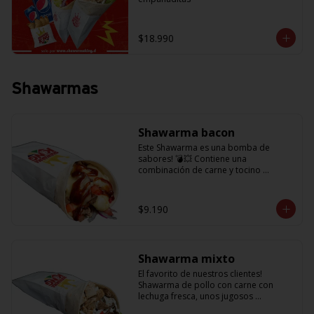
$18.990
Shawarmas
Shawarma bacon
Este Shawarma es una bomba de 
sabores! 💣💥 Contiene una 
combinación de carne y tocino 
acompañado de cebolla, tomatitos 
jugosos, queso fundido y la exquisita 
salsa BBQ
$9.190
Shawarma mixto
El favorito de nuestros clientes! 
Shawarma de pollo con carne con 
lechuga fresca, unos jugosos 
tomatitos, cebolla morada y salsa en 