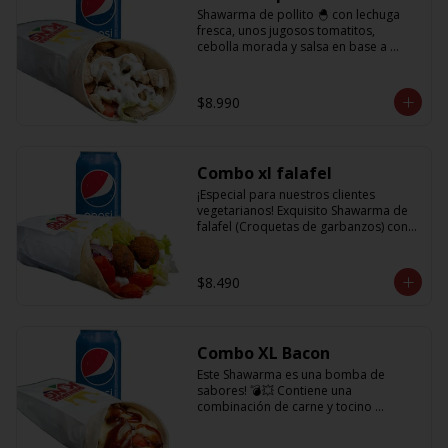
Shawarma de pollito 🐣 con lechuga 
fresca, unos jugosos tomatitos, 
cebolla morada y salsa en base a 
lactonesa  + refrescante bebida de 350 
cc
$8.990
Combo xl falafel
¡Especial para nuestros clientes 
vegetarianos! Exquisito Shawarma de 
falafel (Croquetas de garbanzos) con 
lechuga fresca, tomatitos jugosos, 
cebolla morada y salsa en base a 
lactonesa  +  refrescante bebida 350 cc
$8.490
Combo XL Bacon
Este Shawarma es una bomba de 
sabores! 💣💥 Contiene una 
combinación de carne y tocino 
acompañado de cebolla, tomatitos 
jugosos, queso fundido y la exquisita 