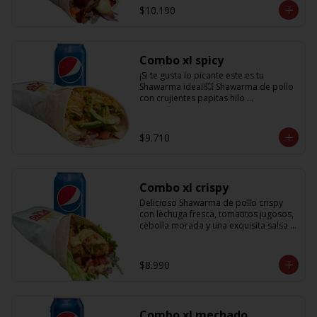
salsa BBQ y obvio no puede faltar la 
$10.190
bebida de 350cc para acompañarlo!
Combo xl spicy
¡Si te gusta lo picante este es tu 
Shawarma ideal!💥 Shawarma de pollo 
con crujientes papitas hilo 
acompañado de una cremosa palta, 
tomate, cebolla morada y salsa spicy 
(picante) + Bebida refrescante de 
$9.710
350cc PD: Si te gusta el doble de 
picante hazlo saber en comentarios 
para añadirle más salsa totalmente 
gratis!!
Combo xl crispy
Delicioso Shawarma de pollo crispy 
con lechuga fresca, tomatitos jugosos, 
cebolla morada y una exquisita salsa 
de mostaza dulce + Bebida 350cc
$8.990
Combo xl mechado