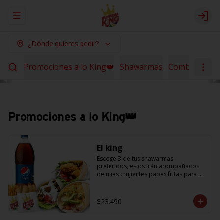
Abrir menu de navegación
Logi
¿Dónde quieres pedir?
Promociones a lo King👑
Shawarmas
Combos Sha
Promociones a lo King👑
El king
Escoge 3 de tus shawarmas 
preferidos, estos irán acompañados 
de unas crujientes papas fritas para 
compartir y 6 empanaditas de queso + 
una bebida de 1.5L. (Promoción no 
acumulable con otras promociones) 
$23.490
(cada agregado adicional 
corresponde a 1 shawarma, debe 