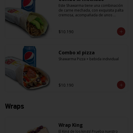
Este Shawarma tiene una combinación 
de carne mechada, con exquisita palta 
cremosa, acompañada de unos 
sabrosos pimentones y obvio la 
cebolla que no puede faltar! Con una 
salsa imperdible de cilantro! Sabores 
$10.190
que te harán subir al cielo y bajar por 
másss !! (+ refrescante bebida de 
350cc)
Combo xl pizza
Shawarma Pizza + bebida individual
$10.190
Wraps
Wrap King
El King de los kings! Prueba nuestro 