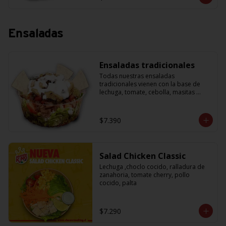
Ensaladas
Ensaladas tradicionales
Todas nuestras ensaladas 
tradicionales vienen con la base de 
lechuga, tomate, cebolla, masitas 
crujientes para acompañar y una salsa 
de yogurth. Solo tienes que escoger la 
proteína que más te guste.
$7.390
Salad Chicken Classic
Lechuga ,choclo cocido, ralladura de 
zanahoria, tomate cherry, pollo 
cocido, palta
$7.290