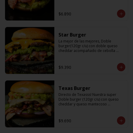
$6.890
Star Burger
La mejor de las mejores, Doble 
burger(120gr c/u) con doble queso 
cheddar acompañado de cebolla 
caramelizada, palta, lechuga y tocino
$9.390
Texas Burger
Directo de Texasss! Nuestra super 
Doble burger (120gr c/u) con queso 
cheddar y queso mantecoso 
acompañada de tocino, lechuga, 
pepinillos, cebolla morada y un 
sabroso guamacole
$9.690