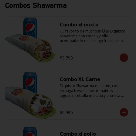
Combos Shawarma
Combo xl mixto
¡¡El favorito de muchos!! 🙌🏼 Exquisito 
Shawarma con carne y pollo 
acompañado de lechuga fresca, unos 
tomatitos jugosos, cebolla morada  y 
salsa en base a lactonesa  + 
refrescante bebida de 350 cc
$9.790
Combo XL Carne
Exquisito Shawarma de carne, con 
lechuga fresca, unos tomatitos 
jugosos, cebolla morada y una rica 
salsa en base a lactonesa  + 
refrescante bebida de 350 cc 🙌🏼
$9.990
Combo xl pollo