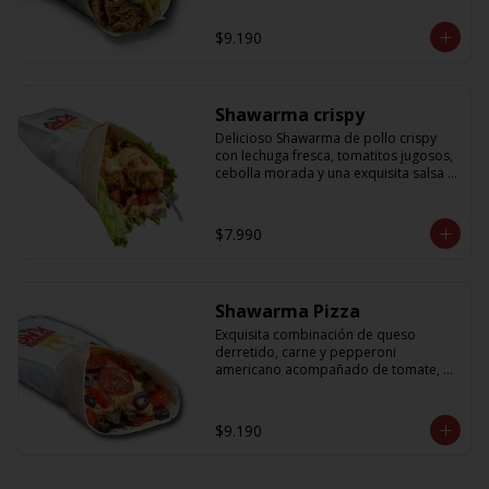
cebolla que no puede faltar! Con una 
salsa imperdible de cilantro! Sabores 
$9.190
que te harán subir al cielo y bajar por 
másss !!
Shawarma crispy
Delicioso Shawarma de pollo crispy 
con lechuga fresca, tomatitos jugosos, 
cebolla morada y una exquisita salsa 
de mostaza dulce
$7.990
Shawarma Pizza
Exquisita combinación de queso 
derretido, carne y pepperoni 
americano acompañado de tomate, 
aceitunas amargas y salsa de tomate 
con un toque sutil de oregano
$9.190