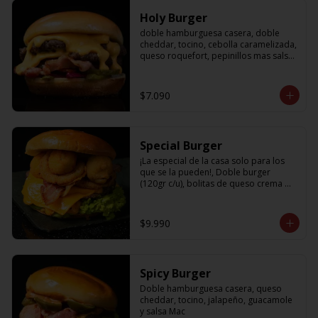
Holy Burger
doble hamburguesa casera, doble 
cheddar, tocino, cebolla caramelizada, 
queso roquefort, pepinillos mas salsa 
bbq
$7.090
Special Burger
¡La especial de la casa solo para los 
que se la pueden!, Doble burger 
(120gr c/u), bolitas de queso crema 
con jalapeño, aros de cebolla fritos, 
palta, tocino, cheddar y nuestra salsa 
holy
$9.990
Spicy Burger
Doble hamburguesa casera, queso 
cheddar, tocino, jalapeño, guacamole 
y salsa Mac