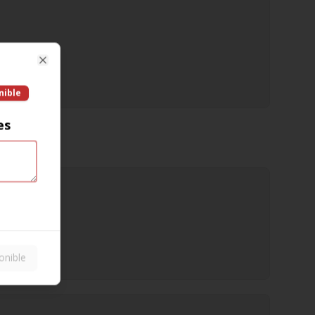
Close
nible
es
onible