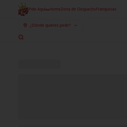
Pide Aquí🌯
Home
Zona de Despacho
Franquicias
¿Dónde quieres pedir?