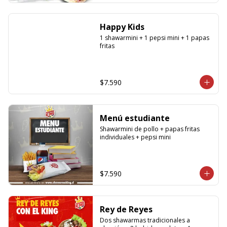
corresponde a 1 shawarma, debe 
especificar a cual en los comentarios, 
si desea agregar a todos debe 
Happy Kids
agregar la cantidad exacta igual a la 
cantidad de shawarmas de la 
1 shawarmini + 1 pepsi mini + 1 papas 
promoción)
fritas
$7.590
Menú estudiante
Shawarmini de pollo + papas fritas 
individuales + pepsi mini
$7.590
Rey de Reyes
Dos shawarmas tradicionales a 