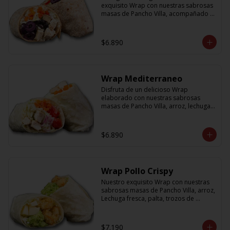
exquisito Wrap con nuestras sabrosas 
masas de Pancho Villa, acompañado 
de arroz, porotos negros, zanahoria, 
pollo, aceitunas moradas y morron y 
salsa en base a lactonesa
$6.890
Wrap Mediterraneo
Disfruta de un delicioso Wrap 
elaborado con nuestras sabrosas 
masas de Pancho Villa, arroz, lechuga 
fresca, jugosos tomates cherry, 
zanahoria, cebolla y sabroso pollo a la 
plancha acompañado de una salsa en 
$6.890
base a lactonesa
Wrap Pollo Crispy
Nuestro exquisito Wrap con nuestras 
sabrosas masas de Pancho Villa, arroz, 
Lechuga fresca, palta, trozos de 
queso, y pollito crispy acompañado 
de salsa en base a lactonesa
$7.190