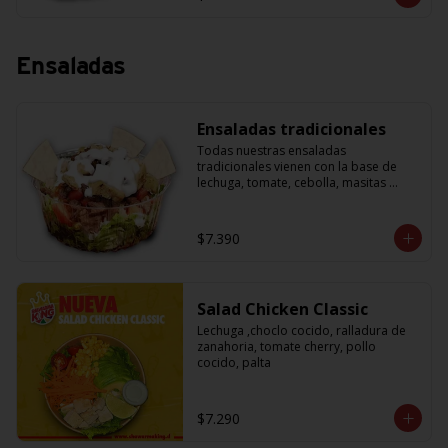
Ensaladas
Ensaladas tradicionales
Todas nuestras ensaladas 
tradicionales vienen con la base de 
lechuga, tomate, cebolla, masitas 
crujientes para acompañar y una salsa 
de yogurth. Solo tienes que escoger la 
proteína que más te guste.
$7.390
Salad Chicken Classic
Lechuga ,choclo cocido, ralladura de 
zanahoria, tomate cherry, pollo 
cocido, palta
$7.290