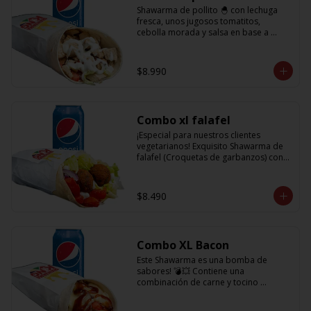
Shawarma de pollito 🐣 con lechuga 
fresca, unos jugosos tomatitos, 
cebolla morada y salsa en base a 
lactonesa  + refrescante bebida de 350 
cc
$8.990
Combo xl falafel
¡Especial para nuestros clientes 
vegetarianos! Exquisito Shawarma de 
falafel (Croquetas de garbanzos) con 
lechuga fresca, tomatitos jugosos, 
cebolla morada y salsa en base a 
lactonesa  +  refrescante bebida 350 cc
$8.490
Combo XL Bacon
Este Shawarma es una bomba de 
sabores! 💣💥 Contiene una 
combinación de carne y tocino 
acompañado de cebolla, tomatitos 
jugosos, queso fundido y la exquisita 