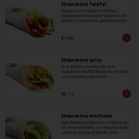
Shawarma falafel
¡Especial para nuestros clientes 
vegetarianos! Exquisito Shawarma de 
falafel (Croquetas de garbanzos) con 
lechuga fresca, tomatitos jugosos, 
cebolla morada y una deliciosa salsa 
en base a lactonesa
$7.490
Shawarma spicy
¡Si te gusta lo picante este es tu 
Shawarma ideal!💥 Shawarma de pollo 
con crujientes papitas hilo 
acompañado de una cremosa palta, 
tomate, cebolla morada y salsa spicy 
(picante)
$8.710
Shawarma mechado
Este Shawarma tiene una combinación 
de carne mechada, con exquisita palta 
cremosa, acompañada de unos 
sabrosos pimentones y obvio la 