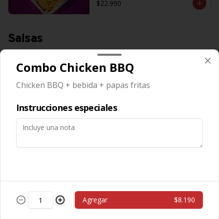
$22.990
Salsas
Combo Chicken BBQ
Salsa Aceituna
Chicken BBQ + bebida + papas fritas
Instrucciones especiales
$600
Salsa Ajo
Agregar
$8.190
$600