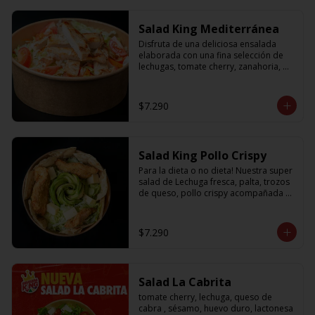
Salad King Mediterránea
Disfruta de una deliciosa ensalada 
elaborada con una fina selección de 
lechugas, tomate cherry, zanahoria, 
cebolla y sabroso pollo a la plancha
$7.290
Salad King Pollo Crispy
Para la dieta o no dieta! Nuestra super 
salad de Lechuga fresca, palta, trozos 
de queso, pollo crispy acompañada 
de exquisitos pedazos de masa 
crujiente
$7.290
Salad La Cabrita
tomate cherry, lechuga, queso de 
cabra , sésamo, huevo duro, lactonesa 