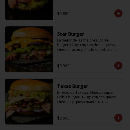
$6.890
Star Burger
La mejor de las mejores, Doble 
burger(120gr c/u) con doble queso 
cheddar acompañado de cebolla 
caramelizada, palta, lechuga y tocino
$9.390
Texas Burger
Directo de Texasss! Nuestra super 
Doble burger (120gr c/u) con queso 
cheddar y queso mantecoso 
acompañada de tocino, lechuga, 
pepinillos, cebolla morada y un 
sabroso guamacole
$9.690