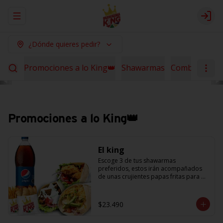
Abrir menu de navegación
Logi
¿Dónde quieres pedir?
Promociones a lo King👑
Shawarmas
Combos Sha
Promociones a lo King👑
El king
Escoge 3 de tus shawarmas 
preferidos, estos irán acompañados 
de unas crujientes papas fritas para 
compartir y 6 empanaditas de queso + 
una bebida de 1.5L. (Promoción no 
acumulable con otras promociones) 
$23.490
(cada agregado adicional 
corresponde a 1 shawarma, debe 