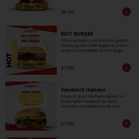
lechuga fresca, cebolla a la plancha, 
queso fundido, crujientes papitas hilo 
$8.990
y salsa king... Uff es pero ¡E-X-Q-U-I-S-I-
T-A!
NOT BURGER
Obvio pensamos en todos los gustos! 
Hamburguesa 100% vegana en base a 
arvejas acompañada de la lechuga 
más fresca, los tomates mas jugosos y 
sabrosos, cebolla morada que le da el 
toque crujiente y Not Mayo
$7.990
Sandwich Italiano
Obvio el típico mechado italiano no 
podia faltar! Sandwich de carne 
mechada con rebanadas de unos 
sabrosos y jugosos tomates 
acompañado de la palta más cremosa 
que probaras y para darle el toque 
$7.990
una sutil salsa king 👑