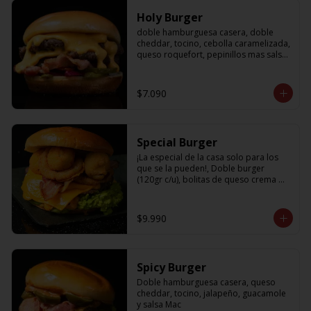
Holy Burger
doble hamburguesa casera, doble 
cheddar, tocino, cebolla caramelizada, 
queso roquefort, pepinillos mas salsa 
bbq
$7.090
Special Burger
¡La especial de la casa solo para los 
que se la pueden!, Doble burger 
(120gr c/u), bolitas de queso crema 
con jalapeño, aros de cebolla fritos, 
palta, tocino, cheddar y nuestra salsa 
holy
$9.990
Spicy Burger
Doble hamburguesa casera, queso 
cheddar, tocino, jalapeño, guacamole 
y salsa Mac