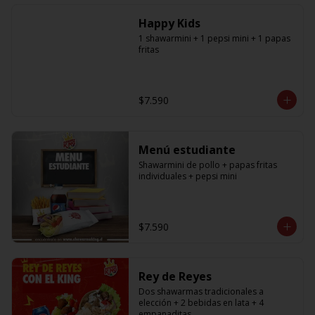
especificar a cual en los comentarios, 
si desea agregar a todos debe 
Happy Kids
agregar la cantidad exacta igual a la 
cantidad de shawarmas de la 
1 shawarmini + 1 pepsi mini + 1 papas 
promoción)
fritas
$7.590
Menú estudiante
Shawarmini de pollo + papas fritas 
individuales + pepsi mini
$7.590
Rey de Reyes
Dos shawarmas tradicionales a 
elección + 2 bebidas en lata + 4 
empanaditas