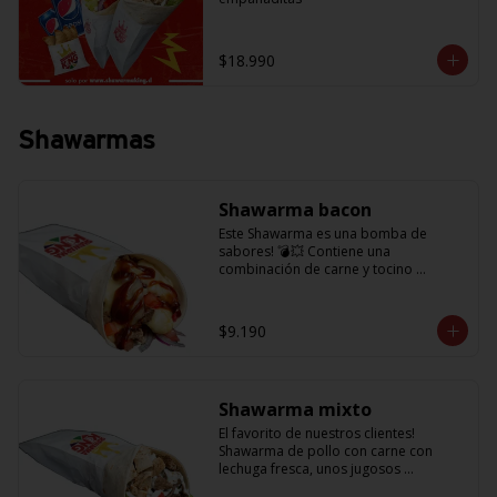
$18.990
Shawarmas
Shawarma bacon
Este Shawarma es una bomba de 
sabores! 💣💥 Contiene una 
combinación de carne y tocino 
acompañado de cebolla, tomatitos 
jugosos, queso fundido y la exquisita 
salsa BBQ
$9.190
Shawarma mixto
El favorito de nuestros clientes! 
Shawarma de pollo con carne con 
lechuga fresca, unos jugosos 
tomatitos, cebolla morada y salsa en 