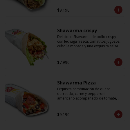
cebolla que no puede faltar! Con una 
salsa imperdible de cilantro! Sabores 
$9.190
que te harán subir al cielo y bajar por 
másss !!
Shawarma crispy
Delicioso Shawarma de pollo crispy 
con lechuga fresca, tomatitos jugosos, 
cebolla morada y una exquisita salsa 
de mostaza dulce
$7.990
Shawarma Pizza
Exquisita combinación de queso 
derretido, carne y pepperoni 
americano acompañado de tomate, 
aceitunas amargas y salsa de tomate 
con un toque sutil de oregano
$9.190