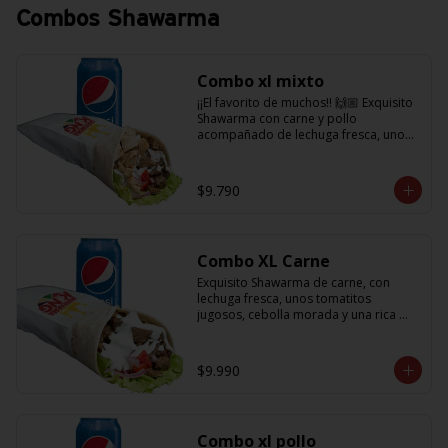
Combos Shawarma
Combo xl mixto
¡¡El favorito de muchos!! 🙌🏼 Exquisito 
Shawarma con carne y pollo 
acompañado de lechuga fresca, unos 
tomatitos jugosos, cebolla morada  y 
salsa en base a lactonesa  + 
refrescante bebida de 350 cc
$9.790
Combo XL Carne
Exquisito Shawarma de carne, con 
lechuga fresca, unos tomatitos 
jugosos, cebolla morada y una rica 
salsa en base a lactonesa  + 
refrescante bebida de 350 cc 🙌🏼
$9.990
Combo xl pollo