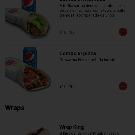
Este Shawarma tiene una combinación 
de carne mechada, con exquisita palta 
cremosa, acompañada de unos 
sabrosos pimentones y obvio la 
cebolla que no puede faltar! Con una 
salsa imperdible de cilantro! Sabores 
$10.190
que te harán subir al cielo y bajar por 
másss !! (+ refrescante bebida de 
350cc)
Combo xl pizza
Shawarma Pizza + bebida individual
$10.190
Wraps
Wrap King
El King de los kings! Prueba nuestro 