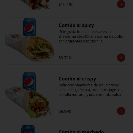
salsa BBQ y obvio no puede faltar la 
$10.190
bebida de 350cc para acompañarlo!
Combo xl spicy
¡Si te gusta lo picante este es tu 
Shawarma ideal!💥 Shawarma de pollo 
con crujientes papitas hilo 
acompañado de una cremosa palta, 
tomate, cebolla morada y salsa spicy 
(picante) + Bebida refrescante de 
$9.710
350cc PD: Si te gusta el doble de 
picante hazlo saber en comentarios 
para añadirle más salsa totalmente 
gratis!!
Combo xl crispy
Delicioso Shawarma de pollo crispy 
con lechuga fresca, tomatitos jugosos, 
cebolla morada y una exquisita salsa 
de mostaza dulce + Bebida 350cc
$8.990
Combo xl mechado