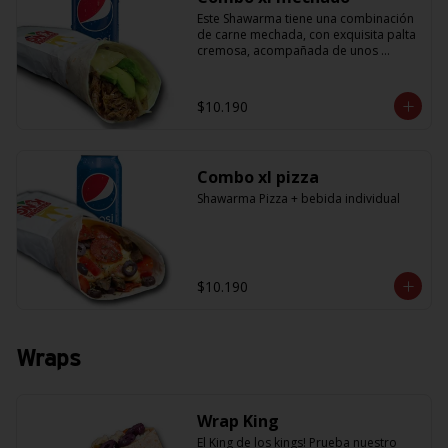
Este Shawarma tiene una combinación 
de carne mechada, con exquisita palta 
cremosa, acompañada de unos 
sabrosos pimentones y obvio la 
cebolla que no puede faltar! Con una 
salsa imperdible de cilantro! Sabores 
$10.190
que te harán subir al cielo y bajar por 
másss !! (+ refrescante bebida de 
350cc)
Combo xl pizza
Shawarma Pizza + bebida individual
$10.190
Wraps
Wrap King
El King de los kings! Prueba nuestro 