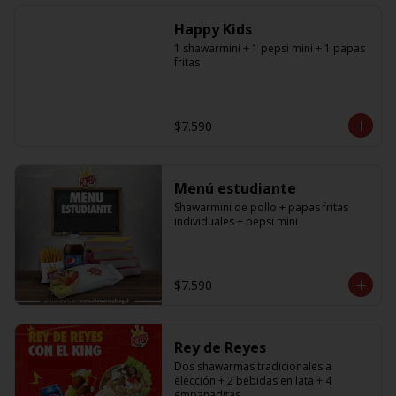
especificar a cual en los comentarios, 
si desea agregar a todos debe 
Happy Kids
agregar la cantidad exacta igual a la 
cantidad de shawarmas de la 
1 shawarmini + 1 pepsi mini + 1 papas 
promoción)
fritas
$7.590
Menú estudiante
Shawarmini de pollo + papas fritas 
individuales + pepsi mini
$7.590
Rey de Reyes
Dos shawarmas tradicionales a 
elección + 2 bebidas en lata + 4 
empanaditas