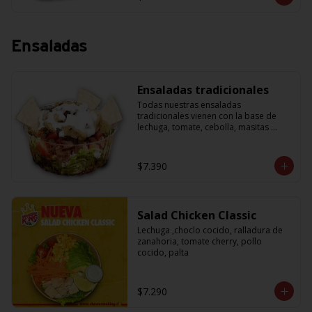
Ensaladas
Ensaladas tradicionales
Todas nuestras ensaladas 
tradicionales vienen con la base de 
lechuga, tomate, cebolla, masitas 
crujientes para acompañar y una salsa 
de yogurth. Solo tienes que escoger la 
proteína que más te guste.
$7.390
Salad Chicken Classic
Lechuga ,choclo cocido, ralladura de 
zanahoria, tomate cherry, pollo 
cocido, palta
$7.290