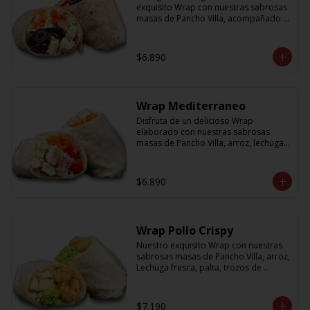
exquisito Wrap con nuestras sabrosas 
masas de Pancho Villa, acompañado 
de arroz, porotos negros, zanahoria, 
pollo, aceitunas moradas y morron y 
salsa en base a lactonesa
$6.890
Wrap Mediterraneo
Disfruta de un delicioso Wrap 
elaborado con nuestras sabrosas 
masas de Pancho Villa, arroz, lechuga 
fresca, jugosos tomates cherry, 
zanahoria, cebolla y sabroso pollo a la 
plancha acompañado de una salsa en 
$6.890
base a lactonesa
Wrap Pollo Crispy
Nuestro exquisito Wrap con nuestras 
sabrosas masas de Pancho Villa, arroz, 
Lechuga fresca, palta, trozos de 
queso, y pollito crispy acompañado 
de salsa en base a lactonesa
$7.190