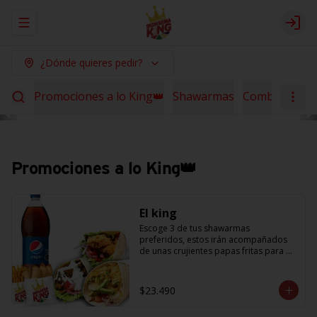
Abrir menu de navegación
Logi
¿Dónde quieres pedir?
Promociones a lo King👑
Shawarmas
Combos Sha
Promociones a lo King👑
El king
Escoge 3 de tus shawarmas 
preferidos, estos irán acompañados 
de unas crujientes papas fritas para 
compartir y 6 empanaditas de queso + 
una bebida de 1.5L. (Promoción no 
acumulable con otras promociones) 
$23.490
(cada agregado adicional 
corresponde a 1 shawarma, debe 