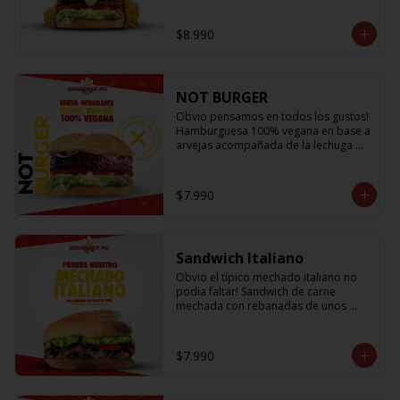
lechuga fresca, cebolla a la plancha, 
queso fundido, crujientes papitas hilo 
$8.990
y salsa king... Uff es pero ¡E-X-Q-U-I-S-I-
T-A!
NOT BURGER
Obvio pensamos en todos los gustos! 
Hamburguesa 100% vegana en base a 
arvejas acompañada de la lechuga 
más fresca, los tomates mas jugosos y 
sabrosos, cebolla morada que le da el 
toque crujiente y Not Mayo
$7.990
Sandwich Italiano
Obvio el típico mechado italiano no 
podia faltar! Sandwich de carne 
mechada con rebanadas de unos 
sabrosos y jugosos tomates 
acompañado de la palta más cremosa 
que probaras y para darle el toque 
$7.990
una sutil salsa king 👑