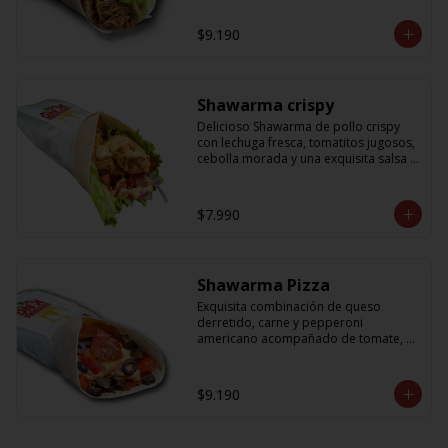
cebolla que no puede faltar! Con una 
salsa imperdible de cilantro! Sabores 
$9.190
que te harán subir al cielo y bajar por 
másss !!
Shawarma crispy
Delicioso Shawarma de pollo crispy 
con lechuga fresca, tomatitos jugosos, 
cebolla morada y una exquisita salsa 
de mostaza dulce
$7.990
Shawarma Pizza
Exquisita combinación de queso 
derretido, carne y pepperoni 
americano acompañado de tomate, 
aceitunas amargas y salsa de tomate 
con un toque sutil de oregano
$9.190