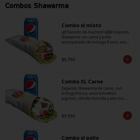
Combos Shawarma
Combo xl mixto
¡¡El favorito de muchos!! 🙌🏼 Exquisito 
Shawarma con carne y pollo 
acompañado de lechuga fresca, unos 
tomatitos jugosos, cebolla morada  y 
salsa en base a lactonesa  + 
refrescante bebida de 350 cc
$9.790
Combo XL Carne
Exquisito Shawarma de carne, con 
lechuga fresca, unos tomatitos 
jugosos, cebolla morada y una rica 
salsa en base a lactonesa  + 
refrescante bebida de 350 cc 🙌🏼
$9.990
Combo xl pollo