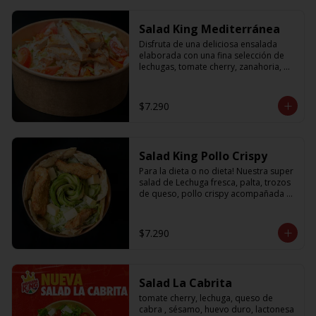
Salad King Mediterránea
Disfruta de una deliciosa ensalada 
elaborada con una fina selección de 
lechugas, tomate cherry, zanahoria, 
cebolla y sabroso pollo a la plancha
$7.290
Salad King Pollo Crispy
Para la dieta o no dieta! Nuestra super 
salad de Lechuga fresca, palta, trozos 
de queso, pollo crispy acompañada 
de exquisitos pedazos de masa 
crujiente
$7.290
Salad La Cabrita
tomate cherry, lechuga, queso de 
cabra , sésamo, huevo duro, lactonesa 