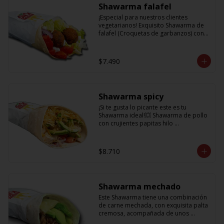
Shawarma falafel
¡Especial para nuestros clientes 
vegetarianos! Exquisito Shawarma de 
falafel (Croquetas de garbanzos) con 
lechuga fresca, tomatitos jugosos, 
cebolla morada y una deliciosa salsa 
en base a lactonesa
$7.490
Shawarma spicy
¡Si te gusta lo picante este es tu 
Shawarma ideal!💥 Shawarma de pollo 
con crujientes papitas hilo 
acompañado de una cremosa palta, 
tomate, cebolla morada y salsa spicy 
(picante)
$8.710
Shawarma mechado
Este Shawarma tiene una combinación 
de carne mechada, con exquisita palta 
cremosa, acompañada de unos 
sabrosos pimentones y obvio la 