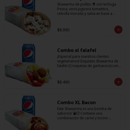
Shawarma de pollito 🐣 con lechuga 
fresca, unos jugosos tomatitos, 
cebolla morada y salsa en base a 
lactonesa  + refrescante bebida de 350 
cc
$8.990
Combo xl falafel
¡Especial para nuestros clientes 
vegetarianos! Exquisito Shawarma de 
falafel (Croquetas de garbanzos) con 
lechuga fresca, tomatitos jugosos, 
cebolla morada y salsa en base a 
lactonesa  +  refrescante bebida 350 cc
$8.490
Combo XL Bacon
Este Shawarma es una bomba de 
sabores! 💣💥 Contiene una 
combinación de carne y tocino 
acompañado de cebolla, tomatitos 
jugosos, queso fundido y la exquisita 