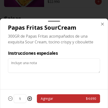
$22.990
Salsas
Papas Fritas SourCream
Salsa Aceituna
300GR de Papas Fritas acompañados de una
exquisita Sour Cream, tocino crispy y ciboulette
Instrucciones especiales
$600
Salsa Ajo
Agregar
$4.690
$600