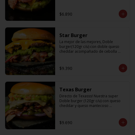
$6.890
Star Burger
La mejor de las mejores, Doble 
burger(120gr c/u) con doble queso 
cheddar acompañado de cebolla 
caramelizada, palta, lechuga y tocino
$9.390
Texas Burger
Directo de Texasss! Nuestra super 
Doble burger (120gr c/u) con queso 
cheddar y queso mantecoso 
acompañada de tocino, lechuga, 
pepinillos, cebolla morada y un 
sabroso guamacole
$9.690