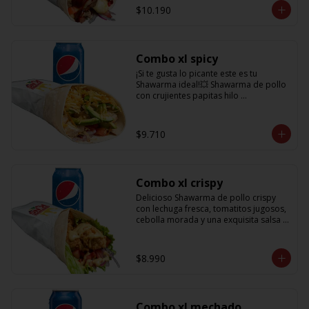
salsa BBQ y obvio no puede faltar la 
$10.190
bebida de 350cc para acompañarlo!
Combo xl spicy
¡Si te gusta lo picante este es tu 
Shawarma ideal!💥 Shawarma de pollo 
con crujientes papitas hilo 
acompañado de una cremosa palta, 
tomate, cebolla morada y salsa spicy 
(picante) + Bebida refrescante de 
$9.710
350cc PD: Si te gusta el doble de 
picante hazlo saber en comentarios 
para añadirle más salsa totalmente 
gratis!!
Combo xl crispy
Delicioso Shawarma de pollo crispy 
con lechuga fresca, tomatitos jugosos, 
cebolla morada y una exquisita salsa 
de mostaza dulce + Bebida 350cc
$8.990
Combo xl mechado