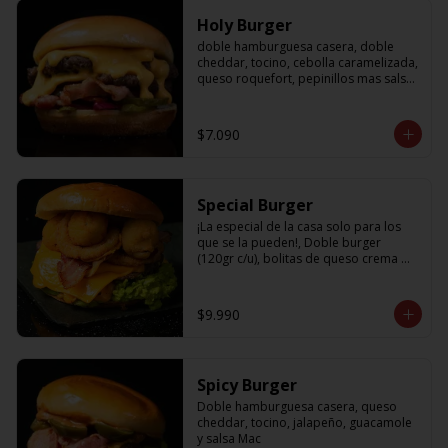
Holy Burger
doble hamburguesa casera, doble 
cheddar, tocino, cebolla caramelizada, 
queso roquefort, pepinillos mas salsa 
bbq
$7.090
Special Burger
¡La especial de la casa solo para los 
que se la pueden!, Doble burger 
(120gr c/u), bolitas de queso crema 
con jalapeño, aros de cebolla fritos, 
palta, tocino, cheddar y nuestra salsa 
holy
$9.990
Spicy Burger
Doble hamburguesa casera, queso 
cheddar, tocino, jalapeño, guacamole 
y salsa Mac