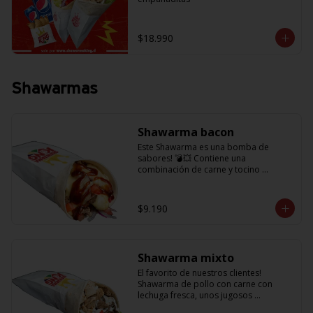
$18.990
Shawarmas
Shawarma bacon
Este Shawarma es una bomba de 
sabores! 💣💥 Contiene una 
combinación de carne y tocino 
acompañado de cebolla, tomatitos 
jugosos, queso fundido y la exquisita 
salsa BBQ
$9.190
Shawarma mixto
El favorito de nuestros clientes! 
Shawarma de pollo con carne con 
lechuga fresca, unos jugosos 
tomatitos, cebolla morada y salsa en 