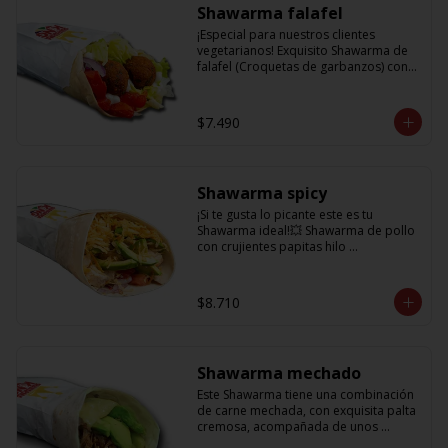
Shawarma falafel
¡Especial para nuestros clientes 
vegetarianos! Exquisito Shawarma de 
falafel (Croquetas de garbanzos) con 
lechuga fresca, tomatitos jugosos, 
cebolla morada y una deliciosa salsa 
en base a lactonesa
$7.490
Shawarma spicy
¡Si te gusta lo picante este es tu 
Shawarma ideal!💥 Shawarma de pollo 
con crujientes papitas hilo 
acompañado de una cremosa palta, 
tomate, cebolla morada y salsa spicy 
(picante)
$8.710
Shawarma mechado
Este Shawarma tiene una combinación 
de carne mechada, con exquisita palta 
cremosa, acompañada de unos 
sabrosos pimentones y obvio la 