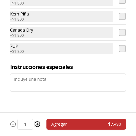
$22.990
+
$1.800
Kem Piña
+
$1.800
Salsas
Canada Dry
+
$1.800
Salsa Aceituna
7UP
+
$1.800
Instrucciones especiales
$600
Salsa Ajo
Agregar
$7.490
$600