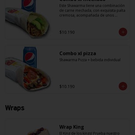
Este Shawarma tiene una combinación 
de carne mechada, con exquisita palta 
cremosa, acompañada de unos 
sabrosos pimentones y obvio la 
cebolla que no puede faltar! Con una 
salsa imperdible de cilantro! Sabores 
$10.190
que te harán subir al cielo y bajar por 
másss !! (+ refrescante bebida de 
350cc)
Combo xl pizza
Shawarma Pizza + bebida individual
$10.190
Wraps
Wrap King
El King de los kings! Prueba nuestro 