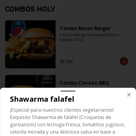
COMBOS HOLY
Combo Bacon Burger
1 Bacon Burger mas papas fritas y 
bebida 350 cc
$8.390
Combo Chicken BBQ
Chicken BBQ + bebida + papas fritas
Shawarma falafel
¡Especial para nuestros clientes vegetarianos!
$8.190
Exquisito Shawarma de falafel (Croquetas de
garbanzos) con lechuga fresca, tomatitos jugosos,
cebolla morada y una deliciosa salsa en base a