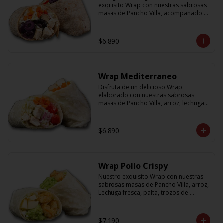
exquisito Wrap con nuestras sabrosas 
masas de Pancho Villa, acompañado 
de arroz, porotos negros, zanahoria, 
pollo, aceitunas moradas y morron y 
salsa en base a lactonesa
$6.890
Wrap Mediterraneo
Disfruta de un delicioso Wrap 
elaborado con nuestras sabrosas 
masas de Pancho Villa, arroz, lechuga 
fresca, jugosos tomates cherry, 
zanahoria, cebolla y sabroso pollo a la 
plancha acompañado de una salsa en 
$6.890
base a lactonesa
Wrap Pollo Crispy
Nuestro exquisito Wrap con nuestras 
sabrosas masas de Pancho Villa, arroz, 
Lechuga fresca, palta, trozos de 
queso, y pollito crispy acompañado 
de salsa en base a lactonesa
$7.190