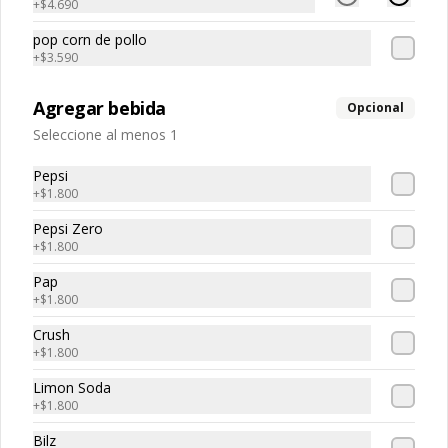
+
$4.690
3 Burger a elección + bebida de 1.5 L

Holy Burger, Doble Mac, Bacon Burger, 
pop corn de pollo
Cheese Burger, Chicken Burger
+
$3.590
$20.190
Agregar bebida
Opcional
Seleccione al menos 1
Super Promo
Pepsi
2 Burgers a elección + 4 empanaditas 
+
$1.800
de queso + 2 papas fritas

Holy Burger, Doble Mac, Bacon Burger, 
Pepsi Zero
Cheese Burger, Chicken Burger
+
$1.800
$17.790
Pap
+
$1.800
Crush
TRIO PERFECTO
+
$1.800
Tres Clasic Burger a elección 
acompañado de papas fritas con 
Limon Soda
queso cheddar, tocino crujiente y 
+
$1.800
ciboulette

Holy Burger, Doble Mac, Bacon Burger, 
Bilz
Cheese Burger, Chicken Burger