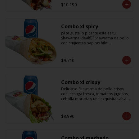
salsa BBQ y obvio no puede faltar la 
$10.190
bebida de 350cc para acompañarlo!
Combo xl spicy
¡Si te gusta lo picante este es tu 
Shawarma ideal!💥 Shawarma de pollo 
con crujientes papitas hilo 
acompañado de una cremosa palta, 
tomate, cebolla morada y salsa spicy 
(picante) + Bebida refrescante de 
$9.710
350cc PD: Si te gusta el doble de 
picante hazlo saber en comentarios 
para añadirle más salsa totalmente 
gratis!!
Combo xl crispy
Delicioso Shawarma de pollo crispy 
con lechuga fresca, tomatitos jugosos, 
cebolla morada y una exquisita salsa 
de mostaza dulce + Bebida 350cc
$8.990
Combo xl mechado