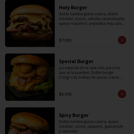
Holy Burger
doble hamburguesa casera, doble 
cheddar, tocino, cebolla caramelizada, 
queso roquefort, pepinillos mas salsa 
bbq
$7.090
Special Burger
¡La especial de la casa solo para los 
que se la pueden!, Doble burger 
(120gr c/u), bolitas de queso crema 
con jalapeño, aros de cebolla fritos, 
palta, tocino, cheddar y nuestra salsa 
holy
$9.990
Spicy Burger
Doble hamburguesa casera, queso 
cheddar, tocino, jalapeño, guacamole 
y salsa Mac