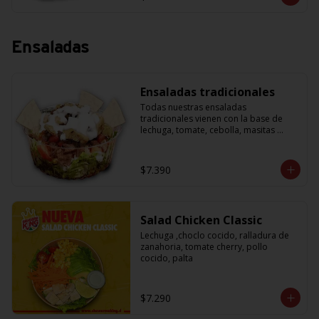
Ensaladas
Ensaladas tradicionales
Todas nuestras ensaladas 
tradicionales vienen con la base de 
lechuga, tomate, cebolla, masitas 
crujientes para acompañar y una salsa 
de yogurth. Solo tienes que escoger la 
proteína que más te guste.
$7.390
Salad Chicken Classic
Lechuga ,choclo cocido, ralladura de 
zanahoria, tomate cherry, pollo 
cocido, palta
$7.290