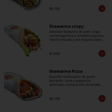
cebolla que no puede faltar! Con una 
salsa imperdible de cilantro! Sabores 
$9.190
que te harán subir al cielo y bajar por 
másss !!
Shawarma crispy
Delicioso Shawarma de pollo crispy 
con lechuga fresca, tomatitos jugosos, 
cebolla morada y una exquisita salsa 
de mostaza dulce
$7.990
Shawarma Pizza
Exquisita combinación de queso 
derretido, carne y pepperoni 
americano acompañado de tomate, 
aceitunas amargas y salsa de tomate 
con un toque sutil de oregano
$9.190