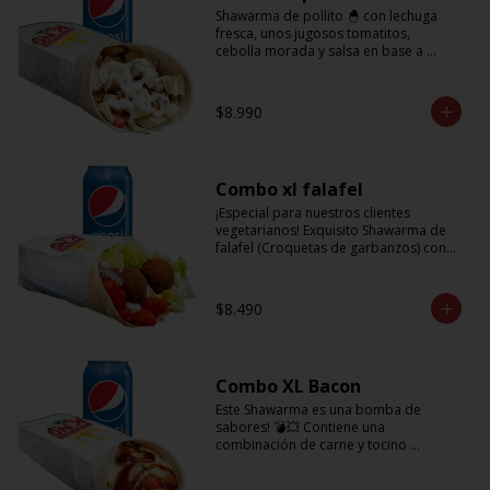
Shawarma de pollito 🐣 con lechuga 
fresca, unos jugosos tomatitos, 
cebolla morada y salsa en base a 
lactonesa  + refrescante bebida de 350 
cc
$8.990
Combo xl falafel
¡Especial para nuestros clientes 
vegetarianos! Exquisito Shawarma de 
falafel (Croquetas de garbanzos) con 
lechuga fresca, tomatitos jugosos, 
cebolla morada y salsa en base a 
lactonesa  +  refrescante bebida 350 cc
$8.490
Combo XL Bacon
Este Shawarma es una bomba de 
sabores! 💣💥 Contiene una 
combinación de carne y tocino 
acompañado de cebolla, tomatitos 
jugosos, queso fundido y la exquisita 