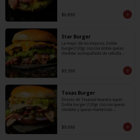
$6.890
Star Burger
La mejor de las mejores, Doble 
burger(120gr c/u) con doble queso 
cheddar acompañado de cebolla 
caramelizada, palta, lechuga y tocino
$9.390
Texas Burger
Directo de Texasss! Nuestra super 
Doble burger (120gr c/u) con queso 
cheddar y queso mantecoso 
acompañada de tocino, lechuga, 
pepinillos, cebolla morada y un 
sabroso guamacole
$9.690