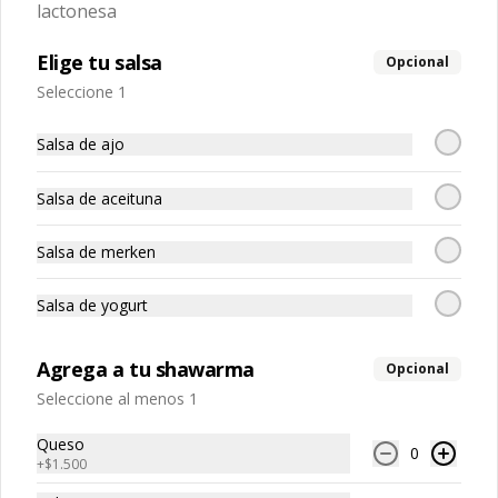
Combo Chicken Fresh
lactonesa
Chicken Fresh + bebida + papas fritas
Elige tu salsa
Opcional
Seleccione 1
$8.190
Salsa de ajo
Salsa de aceituna
Combo Chicken Green
Chicken Green + bebida + papas fritas
Salsa de merken
Salsa de yogurt
$8.190
Agrega a tu shawarma
Opcional
Seleccione al menos 1
Combo Doble Mac
1 doble mac mas papas fritas y bebida 
Queso
350 cc
0
+
$1.500