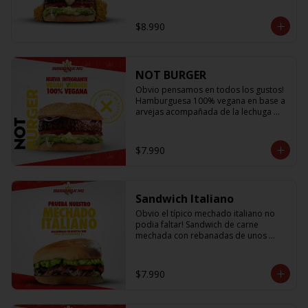
lechuga fresca, cebolla a la plancha, 
queso fundido, crujientes papitas hilo 
$8.990
y salsa king... Uff es pero ¡E-X-Q-U-I-S-I-
T-A!
NOT BURGER
Obvio pensamos en todos los gustos! 
Hamburguesa 100% vegana en base a 
arvejas acompañada de la lechuga 
más fresca, los tomates mas jugosos y 
sabrosos, cebolla morada que le da el 
toque crujiente y Not Mayo
$7.990
Sandwich Italiano
Obvio el típico mechado italiano no 
podia faltar! Sandwich de carne 
mechada con rebanadas de unos 
sabrosos y jugosos tomates 
acompañado de la palta más cremosa 
que probaras y para darle el toque 
$7.990
una sutil salsa king 👑