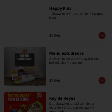
especificar a cual en los comentarios, 
si desea agregar a todos debe 
Happy Kids
agregar la cantidad exacta igual a la 
cantidad de shawarmas de la 
1 shawarmini + 1 pepsi mini + 1 papas 
promoción)
fritas
$7.590
Menú estudiante
Shawarmini de pollo + papas fritas 
individuales + pepsi mini
$7.590
Rey de Reyes
Dos shawarmas tradicionales a 
elección + 2 bebidas en lata + 4 
empanaditas