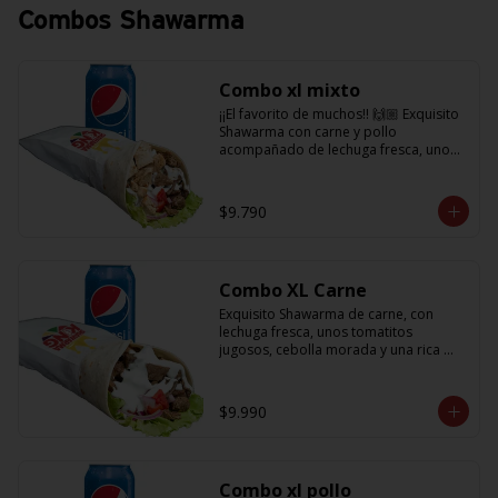
Combos Shawarma
Combo xl mixto
¡¡El favorito de muchos!! 🙌🏼 Exquisito 
Shawarma con carne y pollo 
acompañado de lechuga fresca, unos 
tomatitos jugosos, cebolla morada  y 
salsa en base a lactonesa  + 
refrescante bebida de 350 cc
$9.790
Combo XL Carne
Exquisito Shawarma de carne, con 
lechuga fresca, unos tomatitos 
jugosos, cebolla morada y una rica 
salsa en base a lactonesa  + 
refrescante bebida de 350 cc 🙌🏼
$9.990
Combo xl pollo