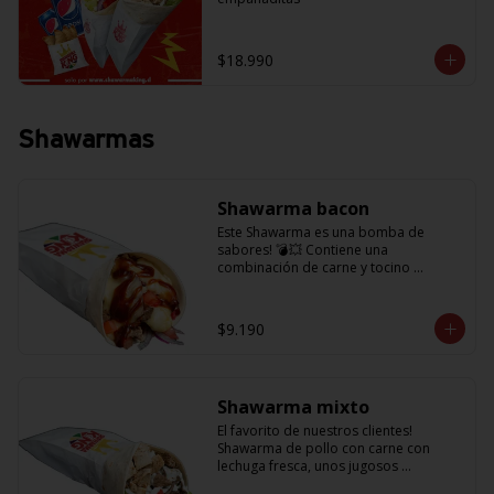
$18.990
Shawarmas
Shawarma bacon
Este Shawarma es una bomba de 
sabores! 💣💥 Contiene una 
combinación de carne y tocino 
acompañado de cebolla, tomatitos 
jugosos, queso fundido y la exquisita 
salsa BBQ
$9.190
Shawarma mixto
El favorito de nuestros clientes! 
Shawarma de pollo con carne con 
lechuga fresca, unos jugosos 
tomatitos, cebolla morada y salsa en 