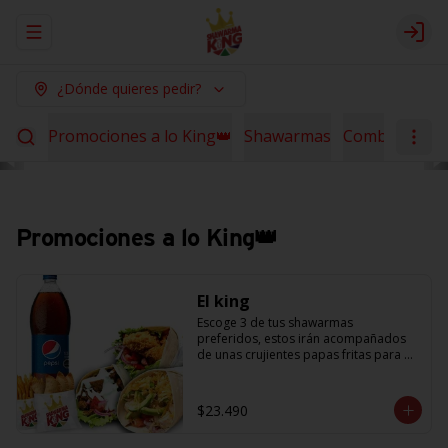
Abrir menu de navegación
Logi
¿Dónde quieres pedir?
Promociones a lo King👑
Shawarmas
Combos Sha
Promociones a lo King👑
El king
Escoge 3 de tus shawarmas 
preferidos, estos irán acompañados 
de unas crujientes papas fritas para 
compartir y 6 empanaditas de queso + 
una bebida de 1.5L. (Promoción no 
acumulable con otras promociones) 
$23.490
(cada agregado adicional 
corresponde a 1 shawarma, debe 