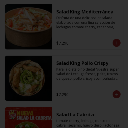
Salad King Mediterránea
Disfruta de una deliciosa ensalada 
elaborada con una fina selección de 
lechugas, tomate cherry, zanahoria, 
cebolla y sabroso pollo a la plancha
$7.290
Salad King Pollo Crispy
Para la dieta o no dieta! Nuestra super 
salad de Lechuga fresca, palta, trozos 
de queso, pollo crispy acompañada 
de exquisitos pedazos de masa 
crujiente
$7.290
Salad La Cabrita
tomate cherry, lechuga, queso de 
cabra , sésamo, huevo duro, lactonesa 