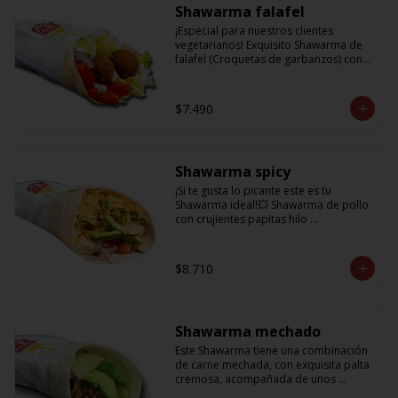
Shawarma falafel
¡Especial para nuestros clientes 
vegetarianos! Exquisito Shawarma de 
falafel (Croquetas de garbanzos) con 
lechuga fresca, tomatitos jugosos, 
cebolla morada y una deliciosa salsa 
en base a lactonesa
$7.490
Shawarma spicy
¡Si te gusta lo picante este es tu 
Shawarma ideal!💥 Shawarma de pollo 
con crujientes papitas hilo 
acompañado de una cremosa palta, 
tomate, cebolla morada y salsa spicy 
(picante)
$8.710
Shawarma mechado
Este Shawarma tiene una combinación 
de carne mechada, con exquisita palta 
cremosa, acompañada de unos 
sabrosos pimentones y obvio la 