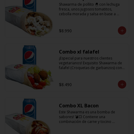
Shawarma de pollito 🐣 con lechuga 
fresca, unos jugosos tomatitos, 
cebolla morada y salsa en base a 
lactonesa  + refrescante bebida de 350 
cc
$8.990
Combo xl falafel
¡Especial para nuestros clientes 
vegetarianos! Exquisito Shawarma de 
falafel (Croquetas de garbanzos) con 
lechuga fresca, tomatitos jugosos, 
cebolla morada y salsa en base a 
lactonesa  +  refrescante bebida 350 cc
$8.490
Combo XL Bacon
Este Shawarma es una bomba de 
sabores! 💣💥 Contiene una 
combinación de carne y tocino 
acompañado de cebolla, tomatitos 
jugosos, queso fundido y la exquisita 