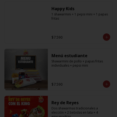
especificar a cual en los comentarios, 
si desea agregar a todos debe 
Happy Kids
agregar la cantidad exacta igual a la 
cantidad de shawarmas de la 
1 shawarmini + 1 pepsi mini + 1 papas 
promoción)
fritas
$7.590
Menú estudiante
Shawarmini de pollo + papas fritas 
individuales + pepsi mini
$7.590
Rey de Reyes
Dos shawarmas tradicionales a 
elección + 2 bebidas en lata + 4 
empanaditas