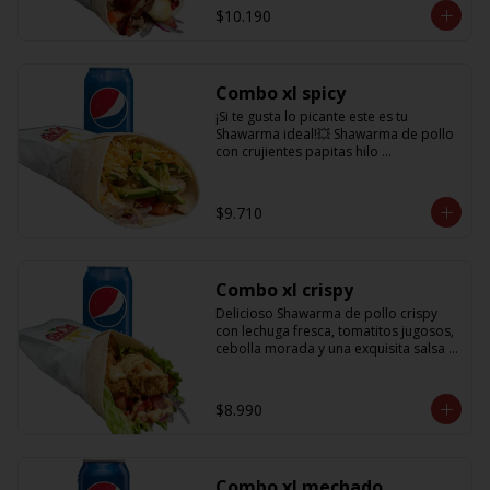
salsa BBQ y obvio no puede faltar la 
$10.190
bebida de 350cc para acompañarlo!
Combo xl spicy
¡Si te gusta lo picante este es tu 
Shawarma ideal!💥 Shawarma de pollo 
con crujientes papitas hilo 
acompañado de una cremosa palta, 
tomate, cebolla morada y salsa spicy 
(picante) + Bebida refrescante de 
$9.710
350cc PD: Si te gusta el doble de 
picante hazlo saber en comentarios 
para añadirle más salsa totalmente 
gratis!!
Combo xl crispy
Delicioso Shawarma de pollo crispy 
con lechuga fresca, tomatitos jugosos, 
cebolla morada y una exquisita salsa 
de mostaza dulce + Bebida 350cc
$8.990
Combo xl mechado