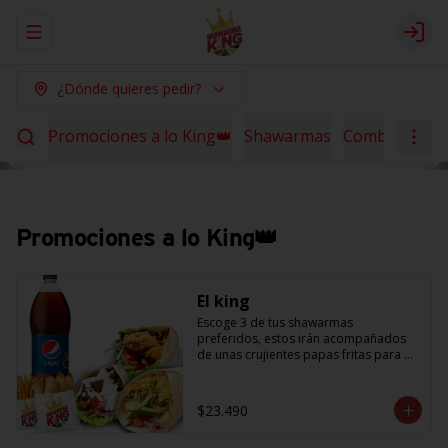
Abrir menu de navegación
Logi
¿Dónde quieres pedir?
Promociones a lo King👑
Shawarmas
Combos Sha
Promociones a lo King👑
El king
Escoge 3 de tus shawarmas 
preferidos, estos irán acompañados 
de unas crujientes papas fritas para 
compartir y 6 empanaditas de queso + 
una bebida de 1.5L. (Promoción no 
acumulable con otras promociones) 
$23.490
(cada agregado adicional 
corresponde a 1 shawarma, debe 