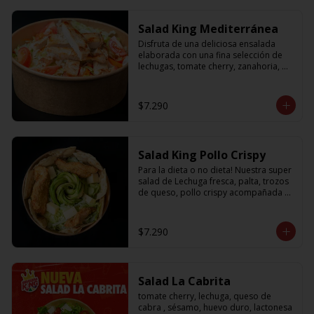
Salad King Mediterránea
Disfruta de una deliciosa ensalada 
elaborada con una fina selección de 
lechugas, tomate cherry, zanahoria, 
cebolla y sabroso pollo a la plancha
$7.290
Salad King Pollo Crispy
Para la dieta o no dieta! Nuestra super 
salad de Lechuga fresca, palta, trozos 
de queso, pollo crispy acompañada 
de exquisitos pedazos de masa 
crujiente
$7.290
Salad La Cabrita
tomate cherry, lechuga, queso de 
cabra , sésamo, huevo duro, lactonesa 