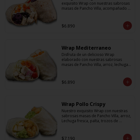
exquisito Wrap con nuestras sabrosas 
masas de Pancho Villa, acompañado 
de arroz, porotos negros, zanahoria, 
pollo, aceitunas moradas y morron y 
salsa en base a lactonesa
$6.890
Wrap Mediterraneo
Disfruta de un delicioso Wrap 
elaborado con nuestras sabrosas 
masas de Pancho Villa, arroz, lechuga 
fresca, jugosos tomates cherry, 
zanahoria, cebolla y sabroso pollo a la 
plancha acompañado de una salsa en 
$6.890
base a lactonesa
Wrap Pollo Crispy
Nuestro exquisito Wrap con nuestras 
sabrosas masas de Pancho Villa, arroz, 
Lechuga fresca, palta, trozos de 
queso, y pollito crispy acompañado 
de salsa en base a lactonesa
$7.190