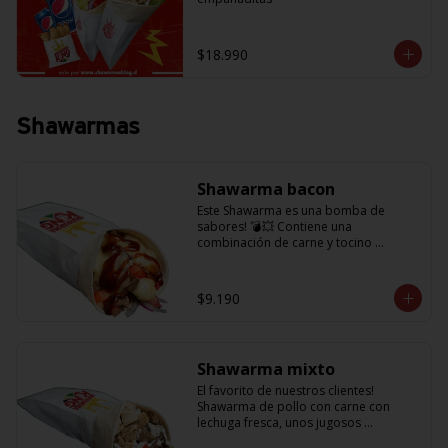
$18.990
Shawarmas
Shawarma bacon
Este Shawarma es una bomba de 
sabores! 💣💥 Contiene una 
combinación de carne y tocino 
acompañado de cebolla, tomatitos 
jugosos, queso fundido y la exquisita 
salsa BBQ
$9.190
Shawarma mixto
El favorito de nuestros clientes! 
Shawarma de pollo con carne con 
lechuga fresca, unos jugosos 
tomatitos, cebolla morada y salsa en 