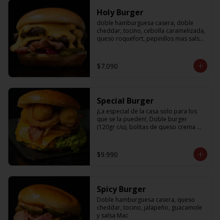
Holy Burger
doble hamburguesa casera, doble 
cheddar, tocino, cebolla caramelizada, 
queso roquefort, pepinillos mas salsa 
bbq
$7.090
Special Burger
¡La especial de la casa solo para los 
que se la pueden!, Doble burger 
(120gr c/u), bolitas de queso crema 
con jalapeño, aros de cebolla fritos, 
palta, tocino, cheddar y nuestra salsa 
holy
$9.990
Spicy Burger
Doble hamburguesa casera, queso 
cheddar, tocino, jalapeño, guacamole 
y salsa Mac