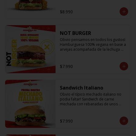
lechuga fresca, cebolla a la plancha, 
queso fundido, crujientes papitas hilo 
$8.990
y salsa king... Uff es pero ¡E-X-Q-U-I-S-I-
T-A!
NOT BURGER
Obvio pensamos en todos los gustos! 
Hamburguesa 100% vegana en base a 
arvejas acompañada de la lechuga 
más fresca, los tomates mas jugosos y 
sabrosos, cebolla morada que le da el 
toque crujiente y Not Mayo
$7.990
Sandwich Italiano
Obvio el típico mechado italiano no 
podia faltar! Sandwich de carne 
mechada con rebanadas de unos 
sabrosos y jugosos tomates 
acompañado de la palta más cremosa 
que probaras y para darle el toque 
$7.990
una sutil salsa king 👑