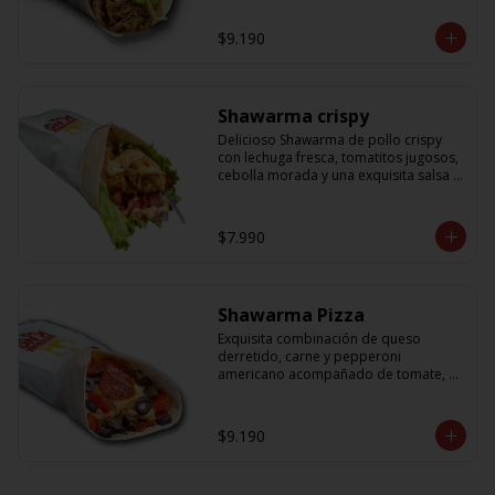
cebolla que no puede faltar! Con una 
salsa imperdible de cilantro! Sabores 
$9.190
que te harán subir al cielo y bajar por 
másss !!
Shawarma crispy
Delicioso Shawarma de pollo crispy 
con lechuga fresca, tomatitos jugosos, 
cebolla morada y una exquisita salsa 
de mostaza dulce
$7.990
Shawarma Pizza
Exquisita combinación de queso 
derretido, carne y pepperoni 
americano acompañado de tomate, 
aceitunas amargas y salsa de tomate 
con un toque sutil de oregano
$9.190