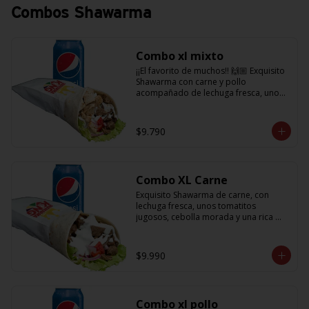
Combos Shawarma
Combo xl mixto
¡¡El favorito de muchos!! 🙌🏼 Exquisito 
Shawarma con carne y pollo 
acompañado de lechuga fresca, unos 
tomatitos jugosos, cebolla morada  y 
salsa en base a lactonesa  + 
refrescante bebida de 350 cc
$9.790
Combo XL Carne
Exquisito Shawarma de carne, con 
lechuga fresca, unos tomatitos 
jugosos, cebolla morada y una rica 
salsa en base a lactonesa  + 
refrescante bebida de 350 cc 🙌🏼
$9.990
Combo xl pollo