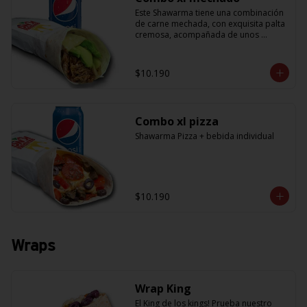
Este Shawarma tiene una combinación 
de carne mechada, con exquisita palta 
cremosa, acompañada de unos 
sabrosos pimentones y obvio la 
cebolla que no puede faltar! Con una 
salsa imperdible de cilantro! Sabores 
$10.190
que te harán subir al cielo y bajar por 
másss !! (+ refrescante bebida de 
350cc)
Combo xl pizza
Shawarma Pizza + bebida individual
$10.190
Wraps
Wrap King
El King de los kings! Prueba nuestro 