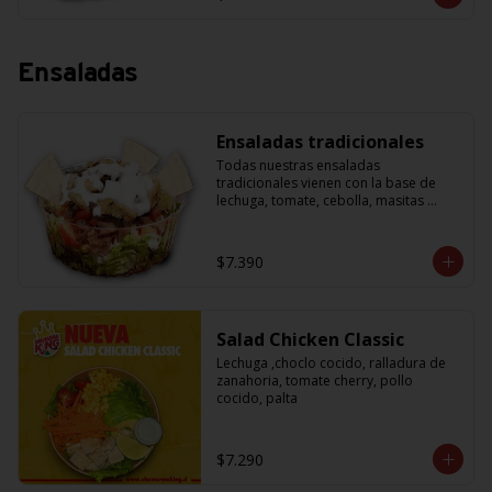
Ensaladas
Ensaladas tradicionales
Todas nuestras ensaladas 
tradicionales vienen con la base de 
lechuga, tomate, cebolla, masitas 
crujientes para acompañar y una salsa 
de yogurth. Solo tienes que escoger la 
proteína que más te guste.
$7.390
Salad Chicken Classic
Lechuga ,choclo cocido, ralladura de 
zanahoria, tomate cherry, pollo 
cocido, palta
$7.290