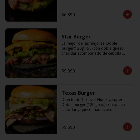
$6.890
Star Burger
La mejor de las mejores, Doble 
burger(120gr c/u) con doble queso 
cheddar acompañado de cebolla 
caramelizada, palta, lechuga y tocino
$9.390
Texas Burger
Directo de Texasss! Nuestra super 
Doble burger (120gr c/u) con queso 
cheddar y queso mantecoso 
acompañada de tocino, lechuga, 
pepinillos, cebolla morada y un 
sabroso guamacole
$9.690