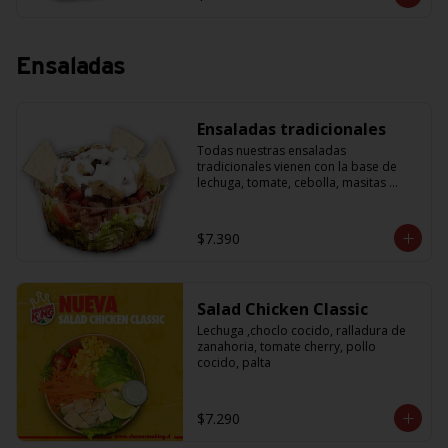
Ensaladas
Ensaladas tradicionales
Todas nuestras ensaladas 
tradicionales vienen con la base de 
lechuga, tomate, cebolla, masitas 
crujientes para acompañar y una salsa 
de yogurth. Solo tienes que escoger la 
proteína que más te guste.
$7.390
Salad Chicken Classic
Lechuga ,choclo cocido, ralladura de 
zanahoria, tomate cherry, pollo 
cocido, palta
$7.290