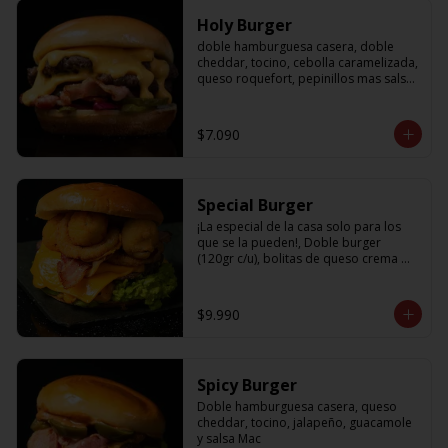
Holy Burger
doble hamburguesa casera, doble 
cheddar, tocino, cebolla caramelizada, 
queso roquefort, pepinillos mas salsa 
bbq
$7.090
Special Burger
¡La especial de la casa solo para los 
que se la pueden!, Doble burger 
(120gr c/u), bolitas de queso crema 
con jalapeño, aros de cebolla fritos, 
palta, tocino, cheddar y nuestra salsa 
holy
$9.990
Spicy Burger
Doble hamburguesa casera, queso 
cheddar, tocino, jalapeño, guacamole 
y salsa Mac