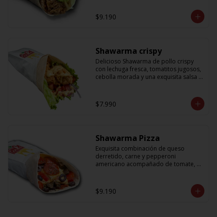
cebolla que no puede faltar! Con una 
salsa imperdible de cilantro! Sabores 
$9.190
que te harán subir al cielo y bajar por 
másss !!
Shawarma crispy
Delicioso Shawarma de pollo crispy 
con lechuga fresca, tomatitos jugosos, 
cebolla morada y una exquisita salsa 
de mostaza dulce
$7.990
Shawarma Pizza
Exquisita combinación de queso 
derretido, carne y pepperoni 
americano acompañado de tomate, 
aceitunas amargas y salsa de tomate 
con un toque sutil de oregano
$9.190