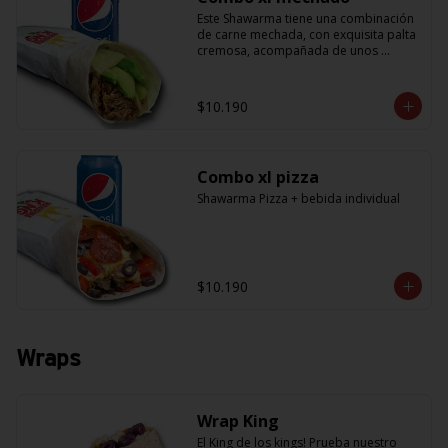
Este Shawarma tiene una combinación 
de carne mechada, con exquisita palta 
cremosa, acompañada de unos 
sabrosos pimentones y obvio la 
cebolla que no puede faltar! Con una 
salsa imperdible de cilantro! Sabores 
$10.190
que te harán subir al cielo y bajar por 
másss !! (+ refrescante bebida de 
350cc)
Combo xl pizza
Shawarma Pizza + bebida individual
$10.190
Wraps
Wrap King
El King de los kings! Prueba nuestro 