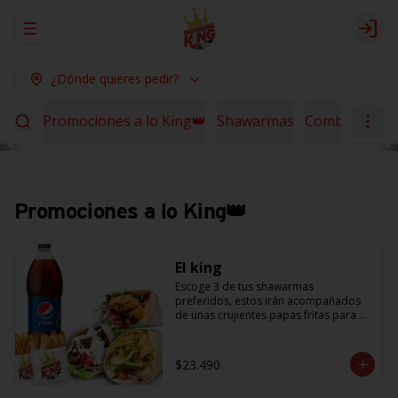
Abrir menu de navegación
Logi
¿Dónde quieres pedir?
Promociones a lo King👑
Shawarmas
Combos Sha
Promociones a lo King👑
El king
Escoge 3 de tus shawarmas 
preferidos, estos irán acompañados 
de unas crujientes papas fritas para 
compartir y 6 empanaditas de queso + 
una bebida de 1.5L. (Promoción no 
acumulable con otras promociones) 
$23.490
(cada agregado adicional 
corresponde a 1 shawarma, debe 