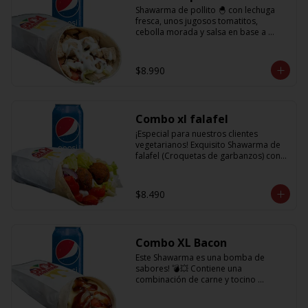
Shawarma de pollito 🐣 con lechuga 
fresca, unos jugosos tomatitos, 
cebolla morada y salsa en base a 
lactonesa  + refrescante bebida de 350 
cc
$8.990
Combo xl falafel
¡Especial para nuestros clientes 
vegetarianos! Exquisito Shawarma de 
falafel (Croquetas de garbanzos) con 
lechuga fresca, tomatitos jugosos, 
cebolla morada y salsa en base a 
lactonesa  +  refrescante bebida 350 cc
$8.490
Combo XL Bacon
Este Shawarma es una bomba de 
sabores! 💣💥 Contiene una 
combinación de carne y tocino 
acompañado de cebolla, tomatitos 
jugosos, queso fundido y la exquisita 