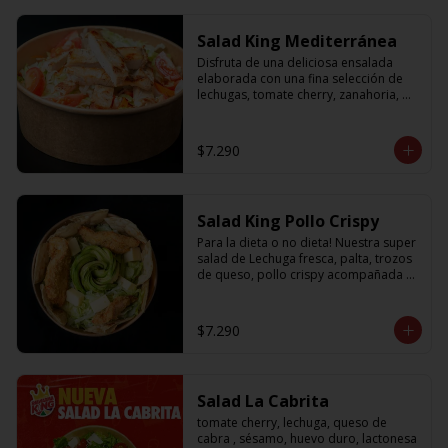
Salad King Mediterránea
Disfruta de una deliciosa ensalada 
elaborada con una fina selección de 
lechugas, tomate cherry, zanahoria, 
cebolla y sabroso pollo a la plancha
$7.290
Salad King Pollo Crispy
Para la dieta o no dieta! Nuestra super 
salad de Lechuga fresca, palta, trozos 
de queso, pollo crispy acompañada 
de exquisitos pedazos de masa 
crujiente
$7.290
Salad La Cabrita
tomate cherry, lechuga, queso de 
cabra , sésamo, huevo duro, lactonesa 