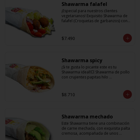
Shawarma falafel
¡Especial para nuestros clientes 
vegetarianos! Exquisito Shawarma de 
falafel (Croquetas de garbanzos) con 
lechuga fresca, tomatitos jugosos, 
cebolla morada y una deliciosa salsa 
en base a lactonesa
$7.490
Shawarma spicy
¡Si te gusta lo picante este es tu 
Shawarma ideal!💥 Shawarma de pollo 
con crujientes papitas hilo 
acompañado de una cremosa palta, 
tomate, cebolla morada y salsa spicy 
(picante)
$8.710
Shawarma mechado
Este Shawarma tiene una combinación 
de carne mechada, con exquisita palta 
cremosa, acompañada de unos 
sabrosos pimentones y obvio la 