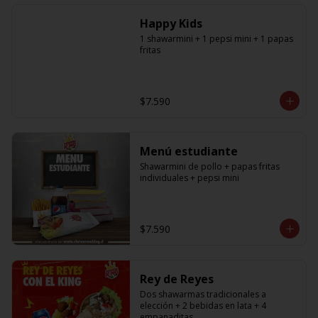
especificar a cual en los comentarios, 
si desea agregar a todos debe 
Happy Kids
agregar la cantidad exacta igual a la 
cantidad de shawarmas de la 
1 shawarmini + 1 pepsi mini + 1 papas 
promoción)
fritas
$7.590
Menú estudiante
Shawarmini de pollo + papas fritas 
individuales + pepsi mini
$7.590
Rey de Reyes
Dos shawarmas tradicionales a 
elección + 2 bebidas en lata + 4 
empanaditas