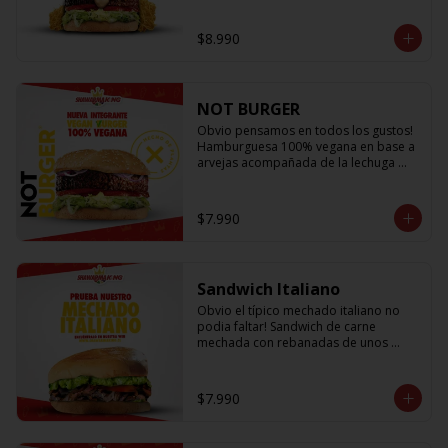
lechuga fresca, cebolla a la plancha, 
queso fundido, crujientes papitas hilo 
$8.990
y salsa king... Uff es pero ¡E-X-Q-U-I-S-I-
T-A!
NOT BURGER
Obvio pensamos en todos los gustos! 
Hamburguesa 100% vegana en base a 
arvejas acompañada de la lechuga 
más fresca, los tomates mas jugosos y 
sabrosos, cebolla morada que le da el 
toque crujiente y Not Mayo
$7.990
Sandwich Italiano
Obvio el típico mechado italiano no 
podia faltar! Sandwich de carne 
mechada con rebanadas de unos 
sabrosos y jugosos tomates 
acompañado de la palta más cremosa 
que probaras y para darle el toque 
$7.990
una sutil salsa king 👑