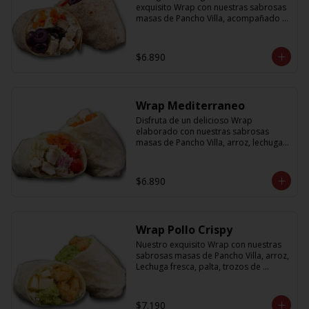
exquisito Wrap con nuestras sabrosas 
masas de Pancho Villa, acompañado 
de arroz, porotos negros, zanahoria, 
pollo, aceitunas moradas y morron y 
salsa en base a lactonesa
$6.890
Wrap Mediterraneo
Disfruta de un delicioso Wrap 
elaborado con nuestras sabrosas 
masas de Pancho Villa, arroz, lechuga 
fresca, jugosos tomates cherry, 
zanahoria, cebolla y sabroso pollo a la 
plancha acompañado de una salsa en 
$6.890
base a lactonesa
Wrap Pollo Crispy
Nuestro exquisito Wrap con nuestras 
sabrosas masas de Pancho Villa, arroz, 
Lechuga fresca, palta, trozos de 
queso, y pollito crispy acompañado 
de salsa en base a lactonesa
$7.190