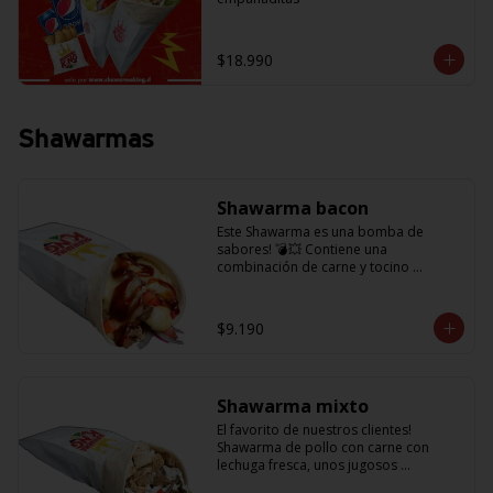
$18.990
Shawarmas
Shawarma bacon
Este Shawarma es una bomba de 
sabores! 💣💥 Contiene una 
combinación de carne y tocino 
acompañado de cebolla, tomatitos 
jugosos, queso fundido y la exquisita 
salsa BBQ
$9.190
Shawarma mixto
El favorito de nuestros clientes! 
Shawarma de pollo con carne con 
lechuga fresca, unos jugosos 
tomatitos, cebolla morada y salsa en 