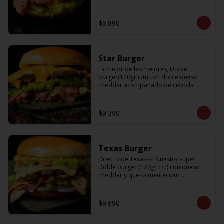
$6.890
Star Burger
La mejor de las mejores, Doble 
burger(120gr c/u) con doble queso 
cheddar acompañado de cebolla 
caramelizada, palta, lechuga y tocino
$9.390
Texas Burger
Directo de Texasss! Nuestra super 
Doble burger (120gr c/u) con queso 
cheddar y queso mantecoso 
acompañada de tocino, lechuga, 
pepinillos, cebolla morada y un 
sabroso guamacole
$9.690