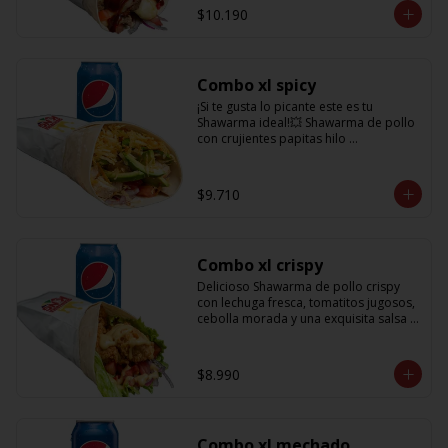
salsa BBQ y obvio no puede faltar la 
$10.190
bebida de 350cc para acompañarlo!
Combo xl spicy
¡Si te gusta lo picante este es tu 
Shawarma ideal!💥 Shawarma de pollo 
con crujientes papitas hilo 
acompañado de una cremosa palta, 
tomate, cebolla morada y salsa spicy 
(picante) + Bebida refrescante de 
$9.710
350cc PD: Si te gusta el doble de 
picante hazlo saber en comentarios 
para añadirle más salsa totalmente 
gratis!!
Combo xl crispy
Delicioso Shawarma de pollo crispy 
con lechuga fresca, tomatitos jugosos, 
cebolla morada y una exquisita salsa 
de mostaza dulce + Bebida 350cc
$8.990
Combo xl mechado