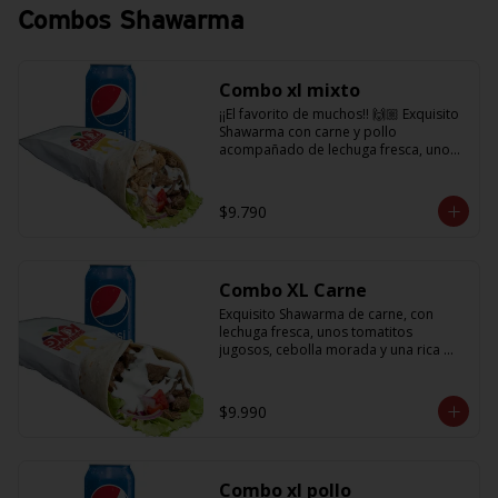
Combos Shawarma
Combo xl mixto
¡¡El favorito de muchos!! 🙌🏼 Exquisito 
Shawarma con carne y pollo 
acompañado de lechuga fresca, unos 
tomatitos jugosos, cebolla morada  y 
salsa en base a lactonesa  + 
refrescante bebida de 350 cc
$9.790
Combo XL Carne
Exquisito Shawarma de carne, con 
lechuga fresca, unos tomatitos 
jugosos, cebolla morada y una rica 
salsa en base a lactonesa  + 
refrescante bebida de 350 cc 🙌🏼
$9.990
Combo xl pollo