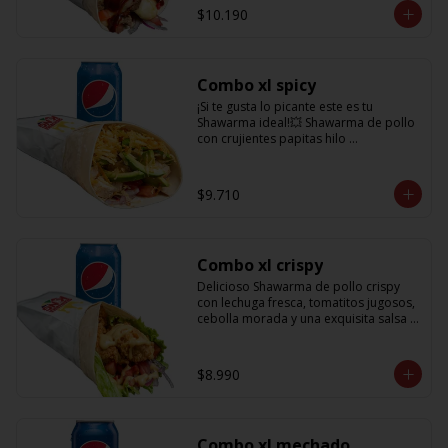
salsa BBQ y obvio no puede faltar la 
$10.190
bebida de 350cc para acompañarlo!
Combo xl spicy
¡Si te gusta lo picante este es tu 
Shawarma ideal!💥 Shawarma de pollo 
con crujientes papitas hilo 
acompañado de una cremosa palta, 
tomate, cebolla morada y salsa spicy 
(picante) + Bebida refrescante de 
$9.710
350cc PD: Si te gusta el doble de 
picante hazlo saber en comentarios 
para añadirle más salsa totalmente 
gratis!!
Combo xl crispy
Delicioso Shawarma de pollo crispy 
con lechuga fresca, tomatitos jugosos, 
cebolla morada y una exquisita salsa 
de mostaza dulce + Bebida 350cc
$8.990
Combo xl mechado