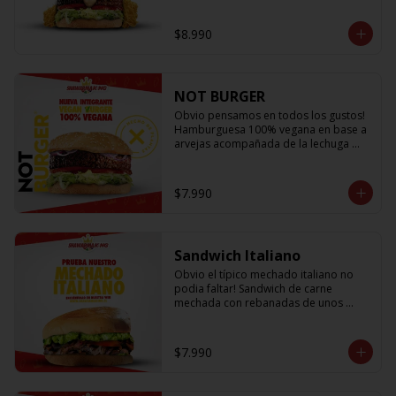
lechuga fresca, cebolla a la plancha, 
queso fundido, crujientes papitas hilo 
$8.990
y salsa king... Uff es pero ¡E-X-Q-U-I-S-I-
T-A!
NOT BURGER
Obvio pensamos en todos los gustos! 
Hamburguesa 100% vegana en base a 
arvejas acompañada de la lechuga 
más fresca, los tomates mas jugosos y 
sabrosos, cebolla morada que le da el 
toque crujiente y Not Mayo
$7.990
Sandwich Italiano
Obvio el típico mechado italiano no 
podia faltar! Sandwich de carne 
mechada con rebanadas de unos 
sabrosos y jugosos tomates 
acompañado de la palta más cremosa 
que probaras y para darle el toque 
$7.990
una sutil salsa king 👑