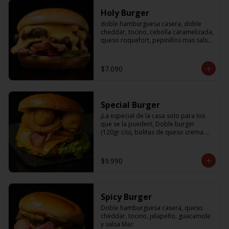
Holy Burger
doble hamburguesa casera, doble 
cheddar, tocino, cebolla caramelizada, 
queso roquefort, pepinillos mas salsa 
bbq
$7.090
Special Burger
¡La especial de la casa solo para los 
que se la pueden!, Doble burger 
(120gr c/u), bolitas de queso crema 
con jalapeño, aros de cebolla fritos, 
palta, tocino, cheddar y nuestra salsa 
holy
$9.990
Spicy Burger
Doble hamburguesa casera, queso 
cheddar, tocino, jalapeño, guacamole 
y salsa Mac