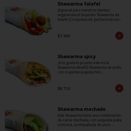
Shawarma falafel
¡Especial para nuestros clientes 
vegetarianos! Exquisito Shawarma de 
falafel (Croquetas de garbanzos) con 
lechuga fresca, tomatitos jugosos, 
cebolla morada y una deliciosa salsa 
en base a lactonesa
$7.490
Shawarma spicy
¡Si te gusta lo picante este es tu 
Shawarma ideal!💥 Shawarma de pollo 
con crujientes papitas hilo 
acompañado de una cremosa palta, 
tomate, cebolla morada y salsa spicy 
(picante)
$8.710
Shawarma mechado
Este Shawarma tiene una combinación 
de carne mechada, con exquisita palta 
cremosa, acompañada de unos 
sabrosos pimentones y obvio la 