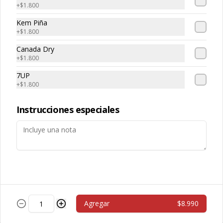
$22.990
+
$1.800
Kem Piña
+
$1.800
Salsas
Canada Dry
+
$1.800
Salsa Aceituna
7UP
+
$1.800
Instrucciones especiales
$600
Salsa Ajo
Agregar
$8.990
$600