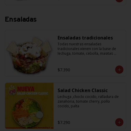
Ensaladas
Ensaladas tradicionales
Todas nuestras ensaladas 
tradicionales vienen con la base de 
lechuga, tomate, cebolla, masitas 
crujientes para acompañar y una salsa 
de yogurth. Solo tienes que escoger la 
proteína que más te guste.
$7.390
Salad Chicken Classic
Lechuga ,choclo cocido, ralladura de 
zanahoria, tomate cherry, pollo 
cocido, palta
$7.290