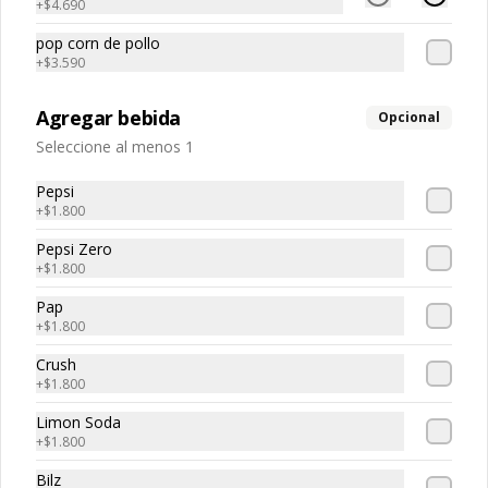
+
$4.690
3 Burger a elección + bebida de 1.5 L

Holy Burger, Doble Mac, Bacon Burger, 
pop corn de pollo
Cheese Burger, Chicken Burger
+
$3.590
$20.190
Agregar bebida
Opcional
Seleccione al menos 1
Super Promo
Pepsi
2 Burgers a elección + 4 empanaditas 
+
$1.800
de queso + 2 papas fritas

Holy Burger, Doble Mac, Bacon Burger, 
Pepsi Zero
Cheese Burger, Chicken Burger
+
$1.800
$17.790
Pap
+
$1.800
Crush
TRIO PERFECTO
+
$1.800
Tres Clasic Burger a elección 
acompañado de papas fritas con 
Limon Soda
queso cheddar, tocino crujiente y 
+
$1.800
ciboulette

Holy Burger, Doble Mac, Bacon Burger, 
Bilz
Cheese Burger, Chicken Burger