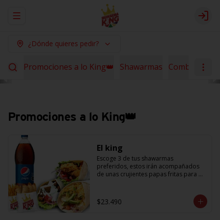
Abrir menu de navegación
Logi
¿Dónde quieres pedir?
Promociones a lo King👑
Shawarmas
Combos Sha
Promociones a lo King👑
El king
Escoge 3 de tus shawarmas 
preferidos, estos irán acompañados 
de unas crujientes papas fritas para 
compartir y 6 empanaditas de queso + 
una bebida de 1.5L. (Promoción no 
acumulable con otras promociones) 
$23.490
(cada agregado adicional 
corresponde a 1 shawarma, debe 