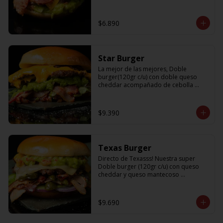
$6.890
Star Burger
La mejor de las mejores, Doble 
burger(120gr c/u) con doble queso 
cheddar acompañado de cebolla 
caramelizada, palta, lechuga y tocino
$9.390
Texas Burger
Directo de Texasss! Nuestra super 
Doble burger (120gr c/u) con queso 
cheddar y queso mantecoso 
acompañada de tocino, lechuga, 
pepinillos, cebolla morada y un 
sabroso guamacole
$9.690