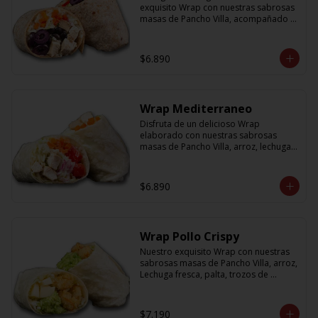
exquisito Wrap con nuestras sabrosas 
masas de Pancho Villa, acompañado 
de arroz, porotos negros, zanahoria, 
pollo, aceitunas moradas y morron y 
salsa en base a lactonesa
$6.890
Wrap Mediterraneo
Disfruta de un delicioso Wrap 
elaborado con nuestras sabrosas 
masas de Pancho Villa, arroz, lechuga 
fresca, jugosos tomates cherry, 
zanahoria, cebolla y sabroso pollo a la 
plancha acompañado de una salsa en 
$6.890
base a lactonesa
Wrap Pollo Crispy
Nuestro exquisito Wrap con nuestras 
sabrosas masas de Pancho Villa, arroz, 
Lechuga fresca, palta, trozos de 
queso, y pollito crispy acompañado 
de salsa en base a lactonesa
$7.190