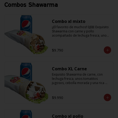
Combos Shawarma
Combo xl mixto
¡¡El favorito de muchos!! 🙌🏼 Exquisito 
Shawarma con carne y pollo 
acompañado de lechuga fresca, unos 
tomatitos jugosos, cebolla morada  y 
salsa en base a lactonesa  + 
refrescante bebida de 350 cc
$9.790
Combo XL Carne
Exquisito Shawarma de carne, con 
lechuga fresca, unos tomatitos 
jugosos, cebolla morada y una rica 
salsa en base a lactonesa  + 
refrescante bebida de 350 cc 🙌🏼
$9.990
Combo xl pollo