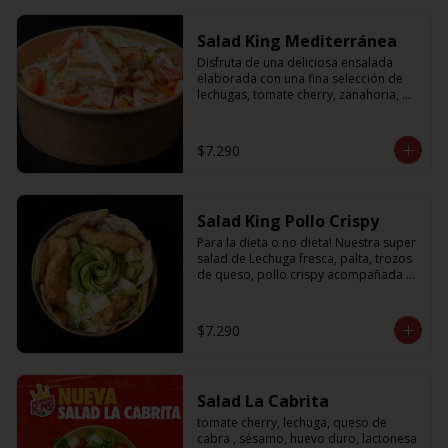
Salad King Mediterránea
Disfruta de una deliciosa ensalada 
elaborada con una fina selección de 
lechugas, tomate cherry, zanahoria, 
cebolla y sabroso pollo a la plancha
$7.290
Salad King Pollo Crispy
Para la dieta o no dieta! Nuestra super 
salad de Lechuga fresca, palta, trozos 
de queso, pollo crispy acompañada 
de exquisitos pedazos de masa 
crujiente
$7.290
Salad La Cabrita
tomate cherry, lechuga, queso de 
cabra , sésamo, huevo duro, lactonesa 