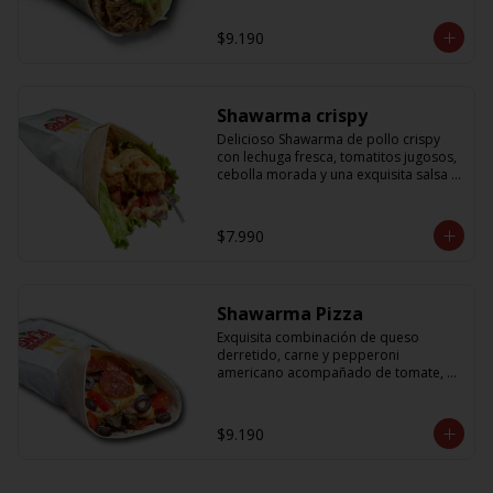
cebolla que no puede faltar! Con una 
salsa imperdible de cilantro! Sabores 
$9.190
que te harán subir al cielo y bajar por 
másss !!
Shawarma crispy
Delicioso Shawarma de pollo crispy 
con lechuga fresca, tomatitos jugosos, 
cebolla morada y una exquisita salsa 
de mostaza dulce
$7.990
Shawarma Pizza
Exquisita combinación de queso 
derretido, carne y pepperoni 
americano acompañado de tomate, 
aceitunas amargas y salsa de tomate 
con un toque sutil de oregano
$9.190