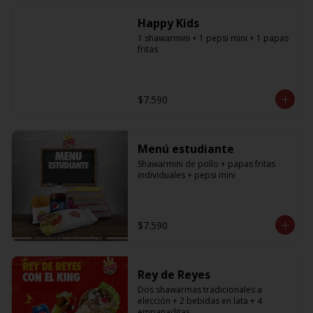
especificar a cual en los comentarios, 
si desea agregar a todos debe 
Happy Kids
agregar la cantidad exacta igual a la 
cantidad de shawarmas de la 
1 shawarmini + 1 pepsi mini + 1 papas 
promoción)
fritas
$7.590
Menú estudiante
Shawarmini de pollo + papas fritas 
individuales + pepsi mini
$7.590
Rey de Reyes
Dos shawarmas tradicionales a 
elección + 2 bebidas en lata + 4 
empanaditas