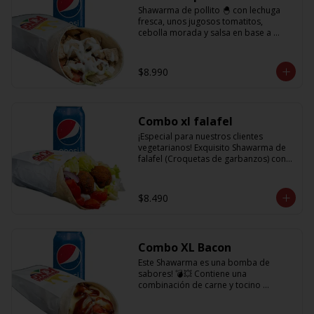
Shawarma de pollito 🐣 con lechuga 
fresca, unos jugosos tomatitos, 
cebolla morada y salsa en base a 
lactonesa  + refrescante bebida de 350 
cc
$8.990
Combo xl falafel
¡Especial para nuestros clientes 
vegetarianos! Exquisito Shawarma de 
falafel (Croquetas de garbanzos) con 
lechuga fresca, tomatitos jugosos, 
cebolla morada y salsa en base a 
lactonesa  +  refrescante bebida 350 cc
$8.490
Combo XL Bacon
Este Shawarma es una bomba de 
sabores! 💣💥 Contiene una 
combinación de carne y tocino 
acompañado de cebolla, tomatitos 
jugosos, queso fundido y la exquisita 