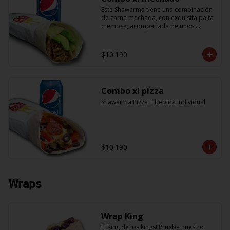
Este Shawarma tiene una combinación 
de carne mechada, con exquisita palta 
cremosa, acompañada de unos 
sabrosos pimentones y obvio la 
cebolla que no puede faltar! Con una 
salsa imperdible de cilantro! Sabores 
$10.190
que te harán subir al cielo y bajar por 
másss !! (+ refrescante bebida de 
350cc)
Combo xl pizza
Shawarma Pizza + bebida individual
$10.190
Wraps
Wrap King
El King de los kings! Prueba nuestro 