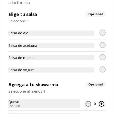
Combo Chicken Fresh
a lactonesa
Chicken Fresh + bebida + papas fritas
Elige tu salsa
Opcional
Seleccione 1
$8.190
Salsa de ajo
Salsa de aceituna
Combo Chicken Green
Chicken Green + bebida + papas fritas
Salsa de merken
Salsa de yogurt
$8.190
Agrega a tu shawarma
Opcional
Seleccione al menos 1
Combo Doble Mac
1 doble mac mas papas fritas y bebida 
Queso
350 cc
0
+
$1.500