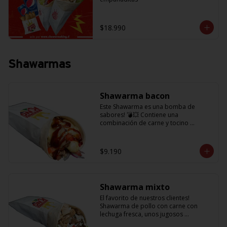
$18.990
Shawarmas
Shawarma bacon
Este Shawarma es una bomba de 
sabores! 💣💥 Contiene una 
combinación de carne y tocino 
acompañado de cebolla, tomatitos 
jugosos, queso fundido y la exquisita 
salsa BBQ
$9.190
Shawarma mixto
El favorito de nuestros clientes! 
Shawarma de pollo con carne con 
lechuga fresca, unos jugosos 
tomatitos, cebolla morada y salsa en 